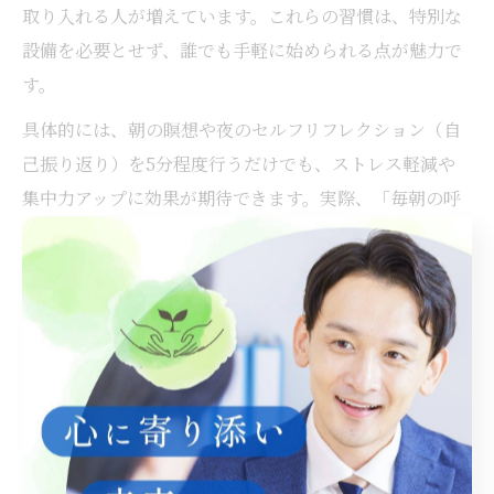
取り入れる人が増えています。これらの習慣は、特別な
設備を必要とせず、誰でも手軽に始められる点が魅力で
す。
具体的には、朝の瞑想や夜のセルフリフレクション（自
己振り返り）を5分程度行うだけでも、ストレス軽減や
集中力アップに効果が期待できます。実際、「毎朝の呼
吸法で気持ちが安定した」「小さな習慣の積み重ねが自
信につながった」という利用者の声も多く寄せられてい
ます。
ただし、無理に新しい習慣を増やしすぎると継続が難し
くなるため、まずは一つの行動から始めてみることがポ
イントです。自分に合ったペースで、日常生活に無理な
く取り入れることが成功の秘訣です。