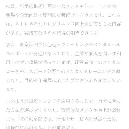
のは、科学的根拠に基づいたメンタルトレーニングや、
東京都で信頼できるメンタルサポート探し
職場や企業向けの専門的な研修プログラムです。これら
のコツ
は、ストレス管理やレジリエンス向上を目的とした内容
メンタルの悩みを相談するための選択基準
が多く、実践的なスキル習得が期待できます。
東京都のメンタル相談先を比較するときの
また、東京都内では心理カウンセリングやメンタルヘル
視点
スサポートが身近になっており、企業や個人を問わず利
自分に合うメンタルサポートを東京都で見
用しやすい環境が整っています。経営者向けのメンタル
極める
コーチや、スポーツ分野でのメンタルトレーニングの導
ストレス社会を生き抜く実践的メンタルケア
入など、目的や年齢層に応じたプログラムも充実してい
現代のストレス社会とメンタル強化対策の
ます。
重要性
このような最新トレンドを活用することで、自分に合っ
東京都で実践できるストレス軽減メンタル
た方法を選びやすくなり、継続的なメンタル向上が図れ
ケア
ます。特に東京都では、情報やサービスが豊富なため、
メンタルを守るための実用的なストレス対
積極的に活用することが重要です。