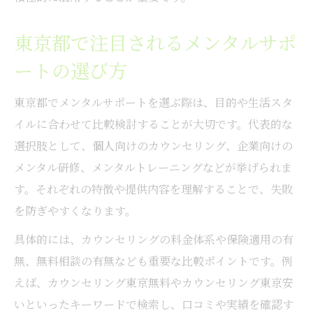
策法
ストレスに負けない東京都流メンタルサポ
東京都で注目されるメンタルサポ
ート術
ートの選び方
日常で活かせるメンタルケアの工夫と実践
東京都でメンタルサポートを選ぶ際は、目的や生活スタ
例
イルに合わせて比較検討することが大切です。代表的な
カウンセリング活用で得る安心感と自信
選択肢として、個人向けのカウンセリング、企業向けの
メンタル向上に役立つ東京都のカウンセリ
メンタル研修、メンタルトレーニングなどが挙げられま
ング活用法
す。それぞれの特徴や提供内容を理解することで、失敗
カウンセリングで得られるメンタルの安心
を防ぎやすくなります。
感とは
具体的には、カウンセリングの料金体系や保険適用の有
東京都で選ぶメンタルカウンセリングのポ
無、無料相談の有無なども重要な比較ポイントです。例
イント
えば、カウンセリング東京無料やカウンセリング東京安
メンタル強化を実現するカウンセリングの
いといったキーワードで検索し、口コミや実績を確認す
流れ