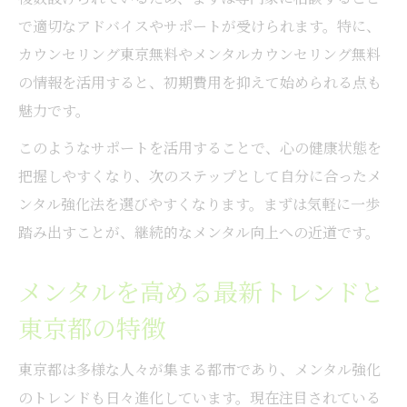
自宅でもできるメンタル強化法のポイント
で適切なアドバイスやサポートが受けられます。特に、
日常に活かせる東京都発のメンタル対策案
カウンセリング東京無料やメンタルカウンセリング無料
東京都発のメンタル対策が日常生活に与え
の情報を活用すると、初期費用を抑えて始められる点も
る影響
魅力です。
メンタルを守るための東京都ならではの工
このようなサポートを活用することで、心の健康状態を
夫
把握しやすくなり、次のステップとして自分に合ったメ
東京都のメンタルサポートを日々に取り入
ンタル強化法を選びやすくなります。まずは気軽に一歩
れるコツ
踏み出すことが、継続的なメンタル向上への近道です。
メンタル強化を目指す東京都の実用的な方
法
メンタルを高める最新トレンドと
忙しい毎日に最適なメンタル対策の選び方
東京都の特徴
メンタルに悩むなら相談先の選び方が鍵
東京都は多様な人々が集まる都市であり、メンタル強化
メンタル相談先を選ぶ際の東京都での注意
のトレンドも日々進化しています。現在注目されている
点