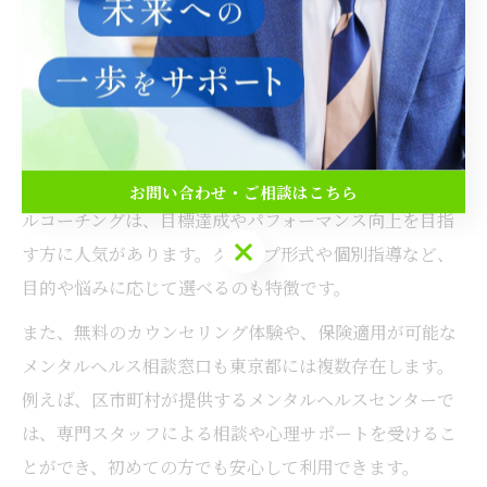
東京都で体験できるおすすめメン
タルトレーニング
東京都内には、初心者から経験者まで幅広く対応したメ
ンタルトレーニング施設やカウンセリングサービスが多
数あります。特に、スポーツ選手や経営者向けのメンタ
お問い合わせ・ご相談はこちら
ルコーチングは、目標達成やパフォーマンス向上を目指
お問い合わせ・ご相談はこちら
す方に人気があります。グループ形式や個別指導など、
目的や悩みに応じて選べるのも特徴です。
また、無料のカウンセリング体験や、保険適用が可能な
メンタルヘルス相談窓口も東京都には複数存在します。
例えば、区市町村が提供するメンタルヘルスセンターで
は、専門スタッフによる相談や心理サポートを受けるこ
とができ、初めての方でも安心して利用できます。