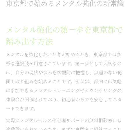
東京都で始めるメンタル強化の新常識
メンタル強化に役立つ東京都の実践的な事
例
東京都でメンタルを強化するための基礎知
メンタル強化の第一歩を東京都で
識
踏み出す方法
心の健康維持に役立つメンタルトレーニング法
メンタルを強化したいと考え始めたとき、東京都では多
メンタルトレーニングの効果と東京都での
様な選択肢が用意されています。第一歩として大切なの
実践例
は、自分の現状や悩みを客観的に把握し、無理のない範
東京都で学べるメンタル強化トレーニング
囲で取り組みを始めることです。例えば、都内には気軽
法の特徴
に参加できるメンタルトレーニングやカウンセリングの
心の健康維持に欠かせないメンタル習慣づ
体験会が開催されており、初心者からでも安心してスタ
くり
ートできます。
東京都で体験できるおすすめメンタルトレ
実際にメンタルヘルスや心理サポートの無料相談窓口も
ーニング
複数設けられているため、まずは専門家に相談すること