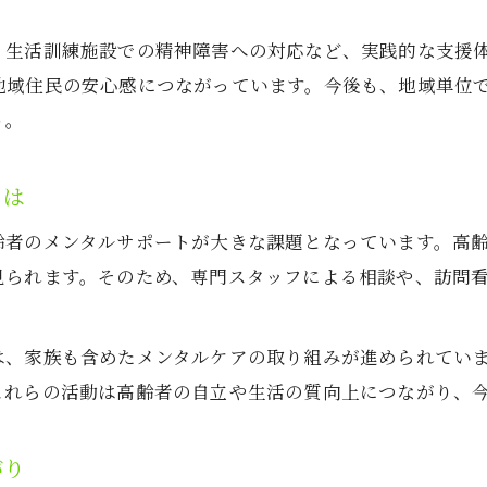
高齢化社会に不可欠なメンタルケアの方法
、生活訓練施設での精神障害への対応など、実践的な支援
高齢者福祉に必要なメンタルケアの視点
地域住民の安心感につながっています。今後も、地域単位
メンタル教育が高齢化地域で果たす役割
う。
孤立防止とメンタル支援の取組み例
高齢者対象のメンタル相談窓口の活用法
とは
認知症予防とメンタルケアの最新情報
齢者のメンタルサポートが大きな課題となっています。高
美濃加茂市で相談できるメンタルの窓口情報
見られます。そのため、専門スタッフによる相談や、訪問
美濃加茂市のメンタル相談窓口の利用方法
身近なメンタル相談体制の充実ポイント
は、家族も含めたメンタルケアの取り組みが進められてい
地域の健康相談とメンタル支援の流れ
これらの活動は高齢者の自立や生活の質向上につながり、
カウンセリングやメンタルクリニックの特徴
福祉と連携したメンタル相談の具体例
がり
生活訓練とメンタル教育が導く福祉の未来