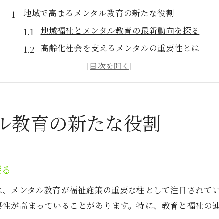
地域で高まるメンタル教育の新たな役割
地域福祉とメンタル教育の最新動向を探る
高齢化社会を支えるメンタルの重要性とは
現代の地域課題とメンタル教育のつながり
多世代交流が生むメンタルの課題と対策
支援体制強化に不可欠なメンタル教育の実際
子育て支援とメンタル教育の連携を考察
ル教育の新たな役割
子育て支援におけるメンタル教育の役割
親子のメンタルを守る支援体制の工夫
探る
子育て相談とメンタルサポートのポイント
相談窓口でのメンタル対応事例を解説
は、メンタル教育が福祉施策の重要な柱として注目されて
要性が高まっていることがあります。特に、教育と福祉の
発達支援とメンタルケアの実践方法