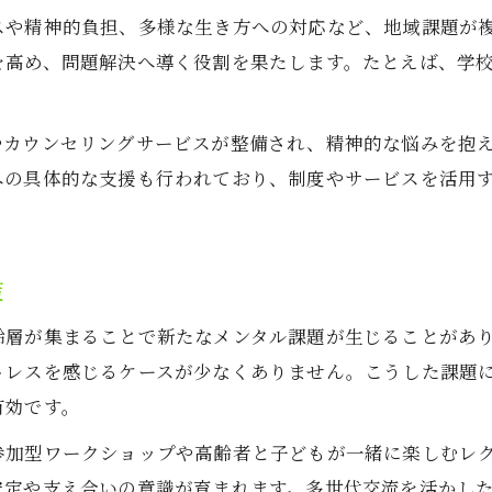
スや精神的負担、多様な生き方への対応など、地域課題が
生活訓練施設におけるメンタル教育の実践
を高め、問題解決へ導く役割を果たします。たとえば、学
精神障害や困難を支える生活訓練の重要性
自立支援とメンタル教育の連動事例を解説
やカウンセリングサービスが整備され、精神的な悩みを抱
生活訓練とメンタル福祉サービスの違い
への具体的な支援も行われており、制度やサービスを活用
地域共生社会でのメンタル教育の役割
障害者支援施設における心の健康維持策
障害者支援施設のメンタルケア実践法
策
お問い合わせ・ご相談はこちら
お問い合わせ・ご相談はこちら
心の健康維持に役立つ相談サービス
齢層が集まることで新たなメンタル課題が生じることがあ
福祉現場でのメンタル教育の必要性
トレスを感じるケースが少なくありません。こうした課題
多様な障害に対応するメンタルサポート
有効です。
連携によるメンタル福祉向上の工夫
参加型ワークショップや高齢者と子どもが一緒に楽しむレ
安定や支え合いの意識が育まれます。多世代交流を活かし