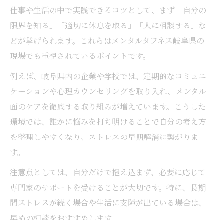
専門家が語る自分らしいメンタル形成法
仕事や生活の中で実践できるコツとして、まず「自分の
心のバランスを保つメンタル調整術
限界を知る」「適切に休息を取る」「人に相談する」な
どが挙げられます。これらはメンタルタフネス岐阜県の
自分に合ったメンタルケアの視点紹介
現場でも重視されているポイントです。
メンタルを整えるための自己分析の勧め
専門家直伝のメンタル改善アドバイス
例えば、岐阜県内の企業や学校では、定期的なコミュニ
ケーションや心理カウンセリングを取り入れ、メンタル
面のケアを徹底する取り組みが増えています。こうした
環境では、誰かに悩みを打ち明けることで自分の考え方
を整理しやすくなり、ストレスの早期解消に繋がりま
す。
注意点としては、自分だけで抱え込まず、必要に応じて
専門家のサポートを受けることが大切です。特に、長期
間ストレスが続く場合や生活に支障が出ている場合は、
早めの相談をおすすめします。