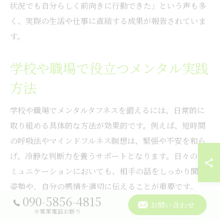
状況でも自分らしく前向きに行動できた」という声も多
く、実際の生活や仕事に直結する成果が報告されていま
す。
学校や職場で役立つメンタル実践
方法
学校や職場でメンタルタフネスを鍛えるには、日常的に
取り組める具体的な方法が効果的です。例えば、短時間
の呼吸法やマインドフルネス瞑想は、緊張や不安を和ら
げ、冷静な判断力を養うサポートとなります。日々のコ
ミュニケーションにおいても、相手の話をしっかり聞く
姿勢や、自分の感情を適切に伝えることが重要です。
090-5856-4815
お問い合わせ
さらに、失敗やトラブルに直面した際は、自分の考え方
※営業電話お断り