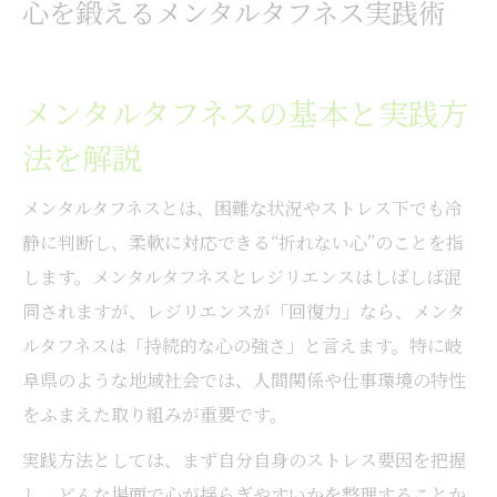
メンタルタフネスが岐阜県で注目される理由
心を鍛えるメンタルタフネス実践術
岐阜県で求められるメンタルの背景とは
地域社会でのメンタルタフネス活用事例
メンタルタフネスの基本と実践方
岐阜県独自のメンタル育成環境の特徴
法を解説
現場でメンタルが必要とされる理由解説
ビジネスや教育現場でのメンタル重要性
メンタルタフネスとは、困難な状況やストレス下でも冷
強いメンタルを育てるための心理的コツ
静に判断し、柔軟に対応できる“折れない心”のことを指
メンタル強化に役立つ心理テクニック
します。メンタルタフネスとレジリエンスはしばしば混
同されますが、レジリエンスが「回復力」なら、メンタ
自己肯定感を高めるメンタル習慣の作り方
ルタフネスは「持続的な心の強さ」と言えます。特に岐
メンタルタフネス向上に効く思考法とは
阜県のような地域社会では、人間関係や仕事環境の特性
日常で実践できるメンタル維持の工夫
をふまえた取り組みが重要です。
ストレス耐性を養うメンタルの鍛え方
実践方法としては、まず自分自身のストレス要因を把握
もしメンタルを鍛えたいなら知っておきたい方
し、どんな場面で心が揺らぎやすいかを整理することか