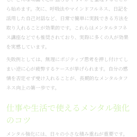
法
ら始めます。次に、呼吸法やマインドフルネス、日記を
初心者向けメンタル鍛錬のステップ解説
活用した自己対話など、日常で簡単に実践できる方法を
毎日続けやすいメンタル強化トレーニング
取り入れることが効果的です。これらはメンタルタフネ
メンタル維持のためのセルフケア方法
ス講座などでも推奨されており、実際に多くの人が効果
専門家が教えるメンタル育成法のポイント
を実感しています。
メンタルを守る日常生活の注意点まとめ
失敗例としては、無理にポジティブ思考を押し付けてし
岐阜県におけるメンタルタフネスの活用場面
まい逆に心が疲弊するケースが挙げられます。自分の感
岐阜県内でのメンタル活用事例を紹介
情を否定せず受け入れることが、長期的なメンタルタフ
ネス向上の第一歩です。
学校や職場で役立つメンタル実践方法
メンタルタフネス研修の現場レポート
仕事や生活で使えるメンタル強化
地域活動におけるメンタルの新しい役割
のコツ
実生活で生かすメンタルテクニック集
自分らしいメンタルの整え方を専門家が解説
メンタル強化には、日々の小さな積み重ねが重要です。