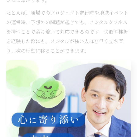
ンにつながります。
たとえば、職場でのプロジェクト進行時や地域イベント
の運営時、予想外の問題が起きても、メンタルタフネス
を持つことで落ち着いて対応できるのです。失敗や挫折
を経験した際にも、メンタルが強い人ほど早く立ち直
り、次の行動に移ることができます。
ビジネスや教育現場でのメンタル
重要性
ビジネスの現場では、成果を出すために高いプレッシャ
ーやストレスがかかる一方、教育現場でも受験や人間関
係など様々な悩みがつきものです。こうした環境下で、
メンタルタフネスを身につけているかどうかが、パフォ
ーマンスやモチベーションの維持に大きく影響します。