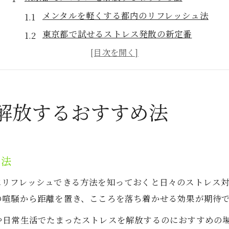
メンタルを軽くする都内のリフレッシュ法
東京都で試せるストレス発散の新定番
一人でメンタル解放できる気軽な方法
お金をかけず楽しむメンタル安定術
メンタル解放を助ける東京都の過ごし方
自然と調和した心のリフレッシュ術紹介
解放するおすすめ法
メンタルに効く都内自然スポット活用法
東京で自然を感じて心を解放する方法
ュ法
メンタルを癒すゆったり自然散策のすすめ
一人でぼーっとできる自然リフレッシュ術
にリフレッシュできる方法を知っておくと日々のストレス
の喧騒から距離を置き、こころを落ち着かせる効果が期待
自然と触れ合い心地良くメンタル解放
ストレスが限界なら試したい癒し体験
や日常生活でたまったストレスを解放するのにおすすめの