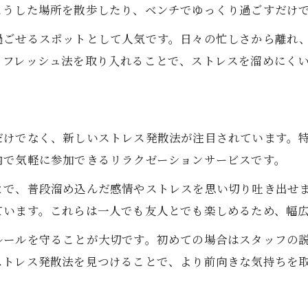
こうした場所を散歩したり、ベンチでゆっくり過ごすだけ
メンタルが疲れた時の癒し体験まとめ
壊すアクティビティでストレスを発散
過ごせるスポットとして人気です。日々の忙しさから離れ
東京都でできる癒し体験のメンタル効果
リフレッシュ法を取り入れることで、ストレスを溜めにく
室内施設を使ったメンタル回復方法
話題のストレス発散スポット体験談
静かな時間が欲しい時の過ごし方とは
だけでなく、新しいストレス発散法が注目されています。
静かな場所でメンタルを整える方法
内で気軽に参加できるリラクゼーションサービスです。
東京都で心静かに過ごすリフレッシュ法
とで、普段溜め込んだ感情やストレスを思い切り吐き出せ
メンタルが落ち着く静寂スポット活用術
ています。これらは一人でも友人とでも楽しめるため、幅
一人でゆっくりできる場所の選び方
ルールを守ることが大切です。初めての場合はスタッフの
静けさがもたらすメンタル解放のコツ
ストレス発散法を見つけることで、より前向きな気持ちを
一人でも安心できる心の整え方
一人時間がメンタルに与える良い効果