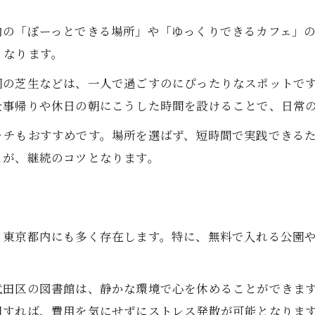
東京都で安心できるメンタルケア法
内の「ぼーっとできる場所」や「ゆっくりできるカフェ」
一人でも楽しめるリフレッシュスポット
くなります。
心の安定を保つための簡単メンタル術
園の芝生などは、一人で過ごすのにぴったりなスポットで
メンタルを整える一人時間の使い方
仕事帰りや休日の朝にこうした時間を設けることで、日常
話題の室内癒やしスポット活用術
ッチもおすすめです。場所を選ばず、短時間で実践できる
メンタル解放に役立つ室内スポット特集
とが、継続のコツとなります。
東京の室内で楽しめる癒し体験術
お問い合わせ・ご相談はこちら
お問い合わせ・ご相談はこちら
ストレス発散できる室内施設の魅力
人気の癒しスポットで心をリセット
、東京都内にも多く存在します。特に、無料で入れる公園
室内アクティビティでメンタル回復
代田区の図書館は、静かな環境で心を休めることができま
用すれば、費用を気にせずにストレス発散が可能となりま