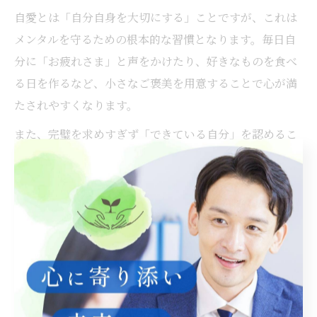
自愛とは「自分自身を大切にする」ことですが、これは
メンタルを守るための根本的な習慣となります。毎日自
分に「お疲れさま」と声をかけたり、好きなものを食べ
る日を作るなど、小さなご褒美を用意することで心が満
たされやすくなります。
また、完璧を求めすぎず「できている自分」を認めるこ
とも大切です。反省よりも前向きな自己評価を意識する
ことで、自己肯定感が高まり、メンタルの安定につなが
ります。自分に合った自愛の方法を試しながら、少しず
つ習慣化していきましょう。
ストレス対策に役立つメンタル管
理術