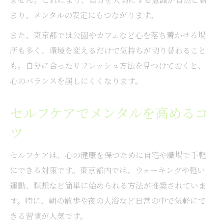
法
まり、メンタルの安定にもつながります。
生活に取り入れやすいメンタル自愛メソッ
また、東京都では公園やカフェなど心を落ち着かせる場
ド
所も多く、環境を変えるだけで気持ちが切り替わること
自分に合ったメンタルケアの始め方
も。自分に合ったリフレッシュ方法を見つけておくと、
忙しい時でも続くメンタル自愛のコツ
心のバランスを崩しにくくなります。
心のバランス整える無料相談窓口の活用術
メンタルを支える無料相談窓口の活かし方
セルフケアでメンタルを高めるコ
心のバランスを保つための相談サービス
ツ
自愛を意識したメンタル相談の活用ポイン
セルフケアは、心の健康を保つために自宅や職場で手軽
ト
にできる対策です。東京都内では、ウォーキングや軽い
無料カウンセリングでメンタル安定を図る
運動、瞑想など簡単に始められる方法が推奨されていま
メンタルに効く相談窓口の見つけ方
す。特に、朝の散歩や夜の入浴など日常の中で気軽にで
相談やトレーニングで得るメンタル安定感
きる習慣が人気です。