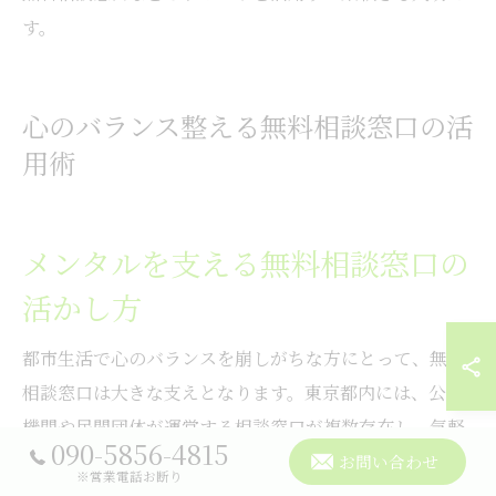
す。
心のバランス整える無料相談窓口の活
用術
メンタルを支える無料相談窓口の
活かし方
都市生活で心のバランスを崩しがちな方にとって、無料
相談窓口は大きな支えとなります。東京都内には、公的
機関や民間団体が運営する相談窓口が複数存在し、気軽
090-5856-4815
に悩みを打ち明けることが可能です。特に「メンタルが
お問い合わせ
※営業電話お断り
やばい時の症状」や「精神科に行ったほうがいいサイ