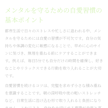
毎日取り入れたい心の安定メンタル習慣
メンタルを守るための自愛習慣の
生活環境に合わせたメンタルケアの工夫
基本ポイント
メンタルを保つための自愛的な習慣作り
ストレス対策に役立つメンタル管理術
都市生活で日々のストレスや忙しさに追われる中、メン
日々の悩みに寄り添う東京都の相談サービス
タルを守るためには自愛の習慣が不可欠です。自分の気
メンタル相談サービスの選び方と特徴
持ちや体調の変化に敏感になることで、早めに心のサイ
ンに気づき、無理を重ねる前にケアすることができま
心の悩みに対応する東京都の無料窓口
す。例えば、毎日5分でも自分だけの時間を確保し、好き
自愛を深めるためのメンタル相談活用法
なことやリラックスできる行動を取り入れることが大切
メンタル不調時の相談先を知るメリット
です。
無料カウンセリングでメンタルをサポート
自愛習慣を続けるコツは、完璧を求めず小さな積み重ね
無理なく続くメンタル自愛の簡単メソッド
を意識することです。朝の深呼吸や夜の軽いストレッチ
毎日続けられるメンタル自愛の小さな習慣
など、日常生活に溶け込む形で取り入れると負担になり
セルフケアで無理せずメンタルを整える方
ません。これにより、自分を大切にする意識が自然と高