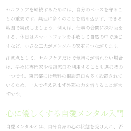
メンタル相談とトレーニングのメリット
セルフケアを継続するためには、自分のペースを守るこ
自愛を高めるメンタルトレーニング法
とが重要です。無理に多くのことを詰め込まず、できる
メンタル安定へ導く相談活用術
範囲で実践しましょう。例えば、仕事の合間に深呼吸を
心の強さを育むメンタルトレーニング入門
する、休日はスマートフォンを手放して自然の中で過ご
相談やトレーニングで得る自愛の効果
すなど、小さな工夫がメンタルの安定につながります。
注意点として、セルフケアだけで気持ちが晴れない場合
は、早めに専門家や相談窓口を利用することも選択肢の
一つです。東京都には無料の相談窓口も多く設置されて
いるため、一人で抱え込まず外部の力を借りることが大
切です。
心に優しくする自愛メンタル入門
自愛メンタルとは、自分自身の心の状態を受け入れ、否