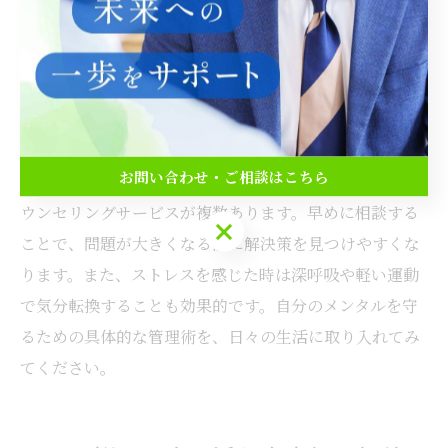
ストレスをため込まないためには、日々のメンタル管理
が欠かせません。まずは、自分のストレス発生源を知る
ことが大切です。例えば、仕事のプレッシャーや人間関
係で悩みを抱えやすい場合は、信頼できる相談相手やカ
ウンセリング窓口を活用しましょう。
お問い合わせ・ご相談はこちら
東京都には無料の相談窓口やオンラインで利用できるカ
ウンセリングサービスが複数あります。早めに相談する
お問い合わせ・ご相談はこちら
ことで、問題が大きくなる前に解決策を見つけやすくな
ります。また、ストレスを感じた時は深呼吸や軽い運動
で気分転換することも効果的です。自分のメンタルを守
るための具体的な管理術を、日々の生活に取り入れてみ
てください。