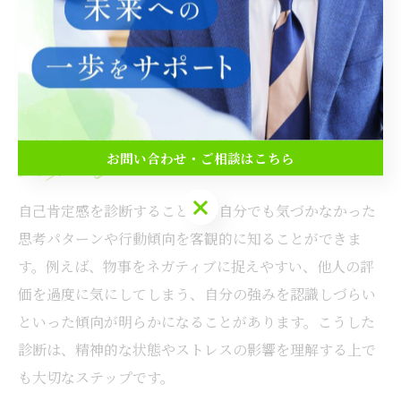
診断で見つける本当の自己肯定感
自己肯定感診断で発見できる思考
お問い合わせ・ご相談はこちら
パターン
お問い合わせ・ご相談はこちら
自己肯定感を診断することで、自分でも気づかなかった
思考パターンや行動傾向を客観的に知ることができま
す。例えば、物事をネガティブに捉えやすい、他人の評
価を過度に気にしてしまう、自分の強みを認識しづらい
といった傾向が明らかになることがあります。こうした
診断は、精神的な状態やストレスの影響を理解する上で
も大切なステップです。