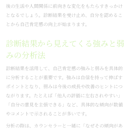
自己肯定感診断で前向きな変化を実感する
後の生活や人間関係に前向きな変化をもたらすきっかけ
には
となるでしょう。診断結果を受け止め、自分を認めるこ
心のバランスを保つ自己肯定感習慣の作り
とから自己肯定感の向上が始まります。
方
自己肯定感を深める心理支援の選び方
診断結果から見えてくる強みと弱
自己肯定感を高める心理支援の基礎知識
みの分析法
岐阜 カウンセリング研究所の活用ポイント
診断結果を活用して、自己肯定感の強みと弱みを具体的
自分に合った心理カウンセラーの選び方
に分析することが重要です。強みは自信を持って伸ばす
HSP傾向の方におすすめの自己肯定感支援
ポイントとなり、弱みは今後の成長や改善のヒントにつ
自己肯定感診断と心理支援の連携方法
ながります。たとえば「他人の評価に左右されやすい」
「自分の意見を主張できる」など、具体的な傾向が数値
やコメントで示されることが多いです。
分析の際は、カウンセラーと一緒に「なぜその傾向があ