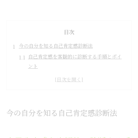
目次
今の自分を知る自己肯定感診断法
自己肯定感を客観的に診断する手順とポイ
ント
自己肯定感診断で気づく本来の自分らしさ
診断結果から見えてくる強みと弱みの分析
法
自己肯定感チェックと心理カウンセリング
今の自分を知る自己肯定感診断法
の関係
岐阜 カウンセリング 心理支援の活用法