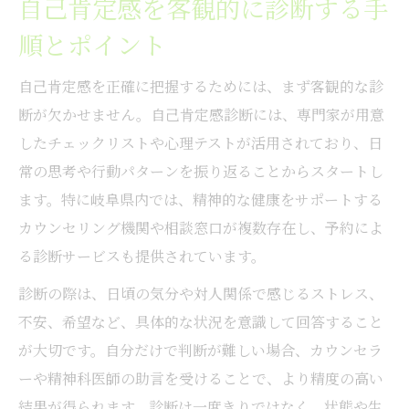
自己肯定感を客観的に診断する手
心の悩みには自己肯定感の確認を
心の悩み解決に役立つ自己肯定感の確認法
順とポイント
自己肯定感が低いと感じた時のサインとは
自己肯定感を正確に把握するためには、まず客観的な診
職場や家庭での自己肯定感の保ち方
断が欠かせません。自己肯定感診断には、専門家が用意
自己肯定感とストレス管理の重要な関係性
したチェックリストや心理テストが活用されており、日
岐阜 心療内科で受けられる支援の特徴
常の思考や行動パターンを振り返ることからスタートし
診断で見つける本当の自己肯定感
ます。特に岐阜県内では、精神的な健康をサポートする
自己肯定感診断で発見できる思考パターン
カウンセリング機関や相談窓口が複数存在し、予約によ
る診断サービスも提供されています。
自分の本質に気付く診断の受け方ガイド
診断を通じた自己肯定感の高め方とは
診断の際は、日頃の気分や対人関係で感じるストレス、
不安、希望など、具体的な状況を意識して回答すること
子供の自己肯定感診断と親の役割について
が大切です。自分だけで判断が難しい場合、カウンセラ
岐阜 心理カウンセリングとの相乗効果
ーや精神科医師の助言を受けることで、より精度の高い
岐阜県で受ける自己肯定感サポート案内
結果が得られます。診断は一度きりではなく、状態や生