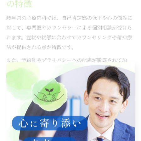
の特徴
岐阜県の心療内科では、自己肯定感の低下や心の悩みに
対して、専門医やカウンセラーによる個別相談が受けら
れます。症状や状態に合わせてカウンセリングや精神療
法が提供される点が特徴です。
また、予約制やプライバシーへの配慮が徹底されてお
り、安心して相談できる環境が整っています。必要に応
じて家族の相談や、職場・学校との連携支援も実施され
ています。
自己肯定感の診断やストレスに関する悩みは、早めに専
門機関へ相談することが回復の近道です。岐阜県内の心
療内科やカウンセリング窓口を積極的に活用し、自分ら
しい毎日を取り戻しましょう。