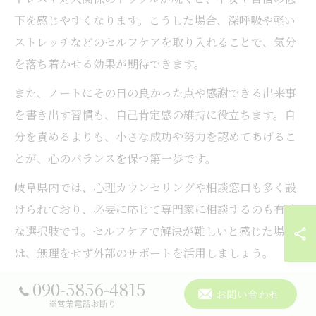
下を感じやすくなります。こうした場合、深呼吸や軽い
ストレッチなどのセルフケアを取り入れることで、気分
を落ち着かせる効果が期待できます。
また、ノートにその日の良かった点や感謝できる出来事
を書き出す習慣も、自己肯定感の維持に役立ちます。自
分を責めるよりも、小さな成功や努力を認めてあげるこ
とが、心のバランスを保つ第一歩です。
岐阜県内では、心理カウンセリングや相談窓口も多く設
けられており、必要に応じて専門家に相談するのも有効
な選択肢です。セルフケアで解決が難しいと感じた場合
は、無理をせず外部のサポートを活用しましょう。
090-5856-4815
悩みを抱えやすい人の自己肯定感
お問い合わせ
※営業電話お断り