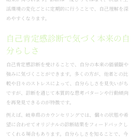
岐阜県で選べる自己肯定感サポートの種類
活環境の変化ごとに定期的に行うことで、自己理解を深
心理カウンセラーによる自己肯定感支援の
めやすくなります。
流れ
自己肯定感に特化した岐阜県の相談窓口案
自己肯定感診断で気づく本来の自
内
分らしさ
岐阜県 カウンセリングの無料活用法
自己肯定感診断を受けることで、自分の本来の価値観や
メンタル 心理 カウンセラーに相談するポイ
強みに気づくことができます。多くの方が、他者との比
ント
較や日々のストレスによって、自分らしさを見失いがち
自己肯定感に不安がある方へ贈るヒント
ですが、診断を通じて本質的な思考パターンや行動傾向
自己肯定感が不安な時のセルフケア方法
を再発見できるのが特徴です。
悩みを抱えやすい人の自己肯定感向上術
例えば、岐阜県のカウンセリングでは、個々の状態や希
岐阜の心理カウンセラーと継続支援の重要
望に合わせてオリジナルの診断結果をフィードバックし
性
てくれる場合もあります。自分らしさを知ることで、今