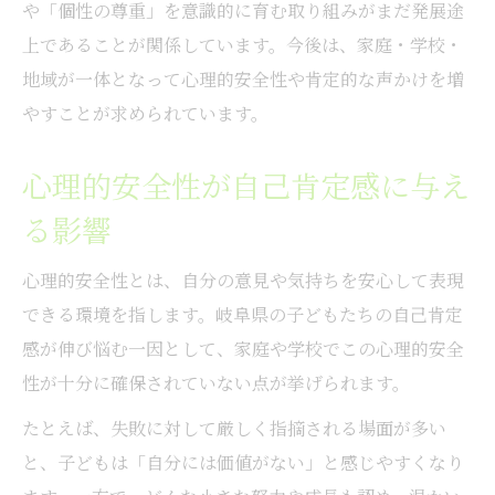
自信を育む家庭の習慣と声かけの工夫
や「個性の尊重」を意識的に育む取り組みがまだ発展途
岐阜県のシンボルが自己肯定感向上に役立つ理
上であることが関係しています。今後は、家庭・学校・
由
地域が一体となって心理的安全性や肯定的な声かけを増
やすことが求められています。
岐阜県のシンボルが自己肯定感を刺激する
理由
心理的安全性が自己肯定感に与え
県章やれんげ草が子どもの自己肯定感に与
る影響
える力
岐阜県ふるさと教育と自己肯定感の関係性
心理的安全性とは、自分の意見や気持ちを安心して表現
地域自慢を通じて自己肯定感を育てる方法
できる環境を指します。岐阜県の子どもたちの自己肯定
身近な自然や文化が自己肯定感向上に寄与
感が伸び悩む一因として、家庭や学校でこの心理的安全
もし子どもが自信を失っていたら何が必要か
性が十分に確保されていない点が挙げられます。
自己肯定感が下がったときの家庭のサポー
たとえば、失敗に対して厳しく指摘される場面が多い
ト法
と、子どもは「自分には価値がない」と感じやすくなり
子どもの自信回復に必要な自己肯定感の働