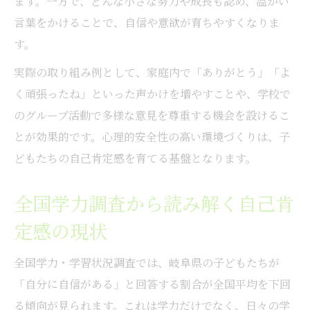
ます。一方で、どんな小さな努力や成長も認め、温かい
き
言葉をかけることで、自信や意欲が育ちやすくなりま
肯定的な言葉が自己肯定感回復に果たす役
す。
目
実際の取り組み例として、家庭内で「ありがとう」「よ
地域の支援が自己肯定感再生に与える影響
く頑張ったね」といった声かけを増やすことや、学校で
自己肯定感不足を感じたときの接し方のコ
のグループ活動で多様な意見を尊重する機会を設けるこ
ツ
とが効果的です。心理的安全性の高い環境づくりは、子
岐阜県教育ビジョンで描く自己肯定感の未来
どもたちの自己肯定感を育てる基盤となります。
第4次岐阜県教育ビジョンと自己肯定感の展
全国学力調査から読み解く自己肯
望
定感の現状
未来志向の教育が自己肯定感向上に与える
影響
全国学力・学習状況調査では、岐阜県の子どもたちが
自立力・共生力と自己肯定感の育成戦略
「自分に自信がある」と回答する割合が全国平均を下回
岐阜県教育ビジョン最新動向と家庭の役割
る傾向が見られます。これは学力だけでなく、日々の学