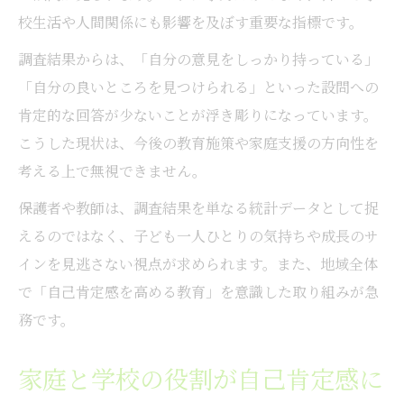
指導改善資料に基づく自己肯定感向上策
校生活や人間関係にも影響を及ぼす重要な指標です。
調査結果からは、「自分の意見をしっかり持っている」
「自分の良いところを見つけられる」といった設問への
肯定的な回答が少ないことが浮き彫りになっています。
こうした現状は、今後の教育施策や家庭支援の方向性を
考える上で無視できません。
保護者や教師は、調査結果を単なる統計データとして捉
えるのではなく、子ども一人ひとりの気持ちや成長のサ
インを見逃さない視点が求められます。また、地域全体
で「自己肯定感を高める教育」を意識した取り組みが急
務です。
家庭と学校の役割が自己肯定感に