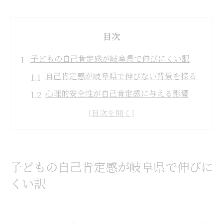
目次
子どもの自己肯定感が岐阜県で伸びにくい訳
自己肯定感が岐阜県で伸びない背景を探る
心理的安全性が自己肯定感に与える影響
全国学力調査から読み解く自己肯定感の現
状
家庭と学校の役割が自己肯定感に及ぼす要
因
子どもの自己肯定感が岐阜県で伸びに
岐阜県独自の教育課題と自己肯定感との関
くい訳
係
自己肯定感の意味と岐阜県教育の関係性