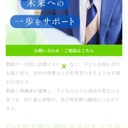
具体的には、日々の授業や学校生活の中で「失敗しても
大丈夫」「挑戦してみよう」と背中を押す声かけや、
個々の成長を丁寧にフィードバックすることが効果的で
す。
また、多様な価値観を尊重し、子ども同士が認め合う教
お問い合わせ・ご相談はこちら
室づくりも重要視されています。
教師が一方的に評価するのではなく、子ども自身が自分
お問い合わせ・ご相談はこちら
を振り返り、長所や得意なことを発見できるような支援
が大切です。
教師と保護者が連携し、子どもの小さな成長や変化にも
気づき、共に喜ぶ姿勢が、自己肯定感の醸成につながり
ます。
自己肯定感の意味を子どもと共有