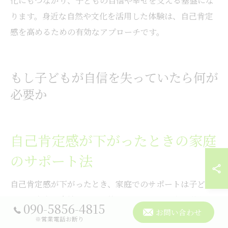
化にもつながり、子どもの自信や幸せを支える基盤にな
ります。身近な自然や文化を活用した体験は、自己肯定
感を高めるための有効なアプローチです。
もし子どもが自信を失っていたら何が
必要か
自己肯定感が下がったときの家庭
のサポート法
自己肯定感が下がったとき、家庭でのサポートは子ども
の心の安定に直結します。特に岐阜県では、全国学力・
090-5856-4815
お問い合わせ
学習状況調査の結果からも、子どもたちの自信や意欲の
※営業電話お断り