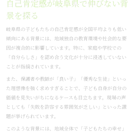
自己肯定感が岐阜県で伸びない背
自己肯定感とは何かを岐阜県教育で考える
景を探る
県教育振興基本計画にみる自己肯定感の重
要性
岐阜県の子どもたちの自己肯定感が全国平均よりも低い
岐阜県教育ビジョンと自己肯定感のつなが
傾向にある背景には、地域独自の教育環境や社会的な要
り
因が複合的に影響しています。特に、家庭や学校での
求める教師像が自己肯定感醸成に果たす役
「自分らしさ」を認め合う文化が十分に浸透していない
割
ことが指摘されています。
自己肯定感の意味を子どもと共有する方法
また、保護者や教師が「良い子」「優秀な生徒」といっ
家庭で育む自己肯定感のコツを探る
た理想像を強く求めすぎることで、子ども自身が自分の
家庭内でできる自己肯定感の育て方
価値を見失いがちになるケースも目立ちます。現場の声
親子関係が自己肯定感形成に与える影響
としても「失敗を許容する雰囲気が乏しい」といった課
家庭で実践できる自己肯定感向上の工夫
題が挙げられています。
毎日の会話で自己肯定感を高めるポイント
このような背景には、地域全体で「子どもたちの幸せ」