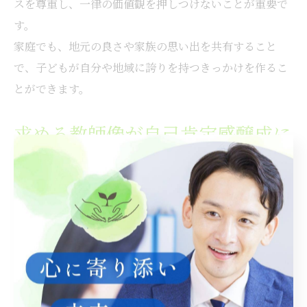
スを尊重し、一律の価値観を押しつけないことが重要で
す。
家庭でも、地元の良さや家族の思い出を共有すること
で、子どもが自分や地域に誇りを持つきっかけを作るこ
とができます。
求める教師像が自己肯定感醸成に
果たす役割
岐阜県が掲げる「求める教師像」では、子どもたちの自
己肯定感を高めることが教師の大切な役割とされていま
す。
教師自身が子どもの個性や努力を認め、温かく見守る姿
勢が、子どもたちの自信や意欲を引き出すポイントで
す。