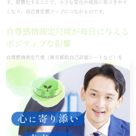
す。習慣化することで、小さな変化や成長に気づきやす
くなり、自己肯定感アップにつながるのです。
自尊感情測定尺度が毎日に与える
ポジティブな影響
自尊感情測定尺度（東京都版自己評価シートなど）を
日々活用することで、自分の状態を客観的に把握できる
だけでなく、心の安定や前向きな気持ちの維持にも役立
ちます。特に「自分を認める力」が養われることで、ス
トレスや不安を感じた時にも冷静に対処しやすくなりま
す。
例えば、自己肯定感が低下しやすい仕事のミスや人間関
係の悩みの際にも、「以前より前向きに考えられるよう
になった」「小さな成功を自分で認められるようになっ