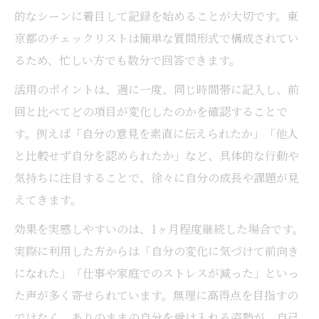
合わせ方
的なシーンに着目して記録を始めることが大切です。東
自尊感情尺度10項目で分かる自己肯定感の
京都のチェックリストは簡単な質問形式で構成されてい
傾向
るため、忙しい方でも数分で回答できます。
自己肯定感チェックにローゼンバーグ法を
活用のポイントは、週に一度、同じ時間帯に記入し、前
取り入れるコツ
回と比べてどの項目が変化したのかを確認することで
日常生活で実践できるローゼンバーグ活用
す。例えば「自分の意見を素直に伝えられたか」「他人
例
と比較せず自分を認められたか」など、具体的な行動や
自尊感情測定尺度で自信度を見直す日々へ
気持ちに注目することで、徐々に自分の成長や課題が見
自尊感情測定尺度を活用した自己肯定感の
えてきます。
現状分析
効果を実感しやすいのは、1ヶ月程度継続した場合です。
東京都の自己評価シートで自信度を定期確
実際に利用した方からは「自分の変化に気づけて前向き
認しよう
になれた」「仕事や家庭でのストレスが減った」といっ
自己肯定感尺度の質問紙で見える変化のポ
た声が多く寄せられています。無理に高得点を目指すの
イント
ではなく、ありのままの自分を受け入れる姿勢が、自己