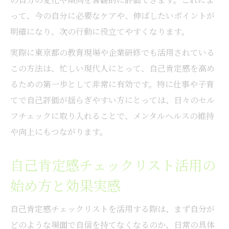
自己肯定感尺度で心の成長を実感しよう
って、今の自分に必要なケアや、伸ばしたいポイントが
自己肯定感尺度とは何か東京都での活用事
明確になり、次の行動に役立てやすくなります。
例
実際に東京都の教育現場や企業研修でも活用されている
自尊感情尺度10項目で心の成長を見える化
この方法は、忙しい現代人にとって、自己肯定感を高め
ローゼンバーグ自尊感情テストの活用ポイ
るための第一歩として非常に有効です。特に仕事や子育
ント
てで自己評価が揺らぎやすい方にとっては、日々のセル
東京都教職員研修センター資料を使った成
フチェックに取り入れることで、メンタルヘルスの維持
長記録法
や向上にもつながります。
自己肯定感質問紙の答え方と日々の気づき
自己肯定感チェックリスト活用の
ローゼンバーグ自尊感情テスト活用術を紹介
ローゼンバーグ自尊感情テストで自己肯定
始め方と効果実感
感を測る意義
自己肯定感チェックリストを活用する際は、まず自分が
東京都版自尊感情測定尺度との違いと組み
どのような場面で自信を持てなくなるのか、日常の具体