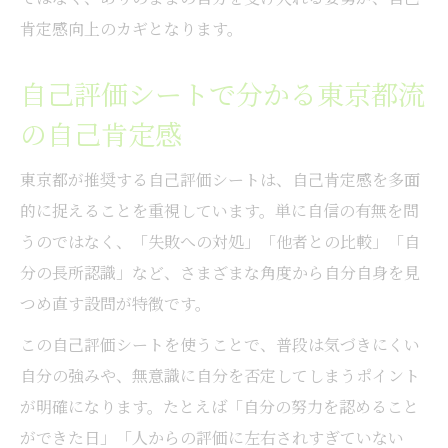
ローゼンバーグ自尊感情テストとの併用で
肯定感向上のカギとなります。
深まる理解
自尊感情尺度10項目を毎日の習慣に取り入
自己評価シートで分かる東京都流
れる方法
の自己肯定感
子育てや仕事に役立つ自己肯定感チェック法
東京都が推奨する自己評価シートは、自己肯定感を多面
自己肯定感チェックを子育てや仕事に応用
的に捉えることを重視しています。単に自信の有無を問
するコツ
うのではなく、「失敗への対処」「他者との比較」「自
東京都の自己評価シートで家族全員の成長
分の長所認識」など、さまざまな角度から自分自身を見
を見守る
つめ直す設問が特徴です。
自己肯定感尺度で小学生の気持ちも可視化
この自己評価シートを使うことで、普段は気づきにくい
しよう
自分の強みや、無意識に自分を否定してしまうポイント
ローゼンバーグ自尊感情テストで親子一緒
が明確になります。たとえば「自分の努力を認めること
に確認
ができた日」「人からの評価に左右されすぎていない