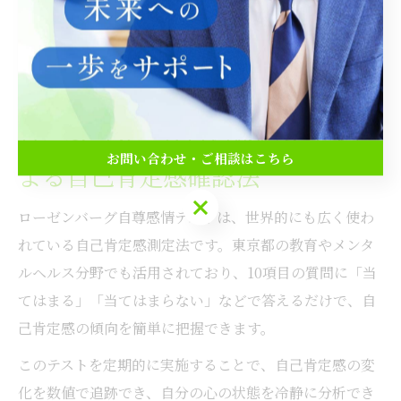
た」といった変化が現れることが多いです。日々の生活
の中で自尊感情測定尺度を活用することは、メンタルヘ
ルスの維持にも大きな効果をもたらします。
ローゼンバーグ自尊感情テストに
お問い合わせ・ご相談はこちら
よる自己肯定感確認法
お問い合わせ・ご相談はこちら
ローゼンバーグ自尊感情テストは、世界的にも広く使わ
れている自己肯定感測定法です。東京都の教育やメンタ
ルヘルス分野でも活用されており、10項目の質問に「当
てはまる」「当てはまらない」などで答えるだけで、自
己肯定感の傾向を簡単に把握できます。
このテストを定期的に実施することで、自己肯定感の変
化を数値で追跡でき、自分の心の状態を冷静に分析でき