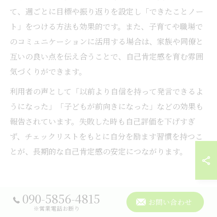
て、週ごとに目標や振り返りを設定し「できたことノー
ト」をつける方法も効果的です。また、子育てや職場で
のコミュニケーションに活用する場合は、家族や同僚と
互いの良い点を伝え合うことで、自己肯定感を育む雰囲
気づくりができます。
利用者の声として「以前より自信を持って発言できるよ
うになった」「子どもが前向きになった」などの効果も
報告されています。失敗した時も自己評価を下げすぎ
ず、チェックリストをもとに自分を励ます習慣を持つこ
とが、長期的な自己肯定感の安定につながります。
自尊感情測定尺度で自信度を見直す
090-5856-4815
お問い合わせ
※営業電話お断り
日々へ