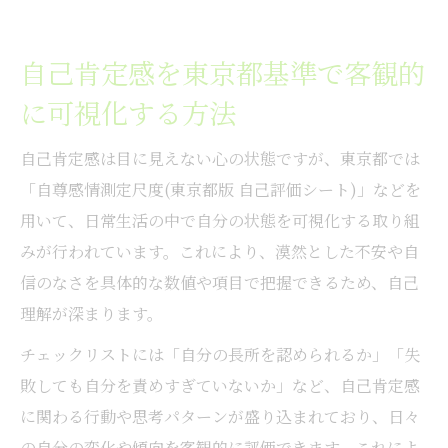
自己肯定感尺度を使った毎日の変化の記録
術
自己肯定感を東京都基準で客観的
毎日を前向きに変える自己肯定感の測り方
に可視化する方法
自己肯定感チェックで日々の自分を前向き
自己肯定感は目に見えない心の状態ですが、東京都では
に見直す
「自尊感情測定尺度(東京都版 自己評価シート)」などを
自己肯定感尺度を活用した気持ちの変化可
用いて、日常生活の中で自分の状態を可視化する取り組
視化術
みが行われています。これにより、漠然とした不安や自
東京都の自己評価シートで継続測定する習
信のなさを具体的な数値や項目で把握できるため、自己
慣化のコツ
理解が深まります。
自尊感情測定尺度が毎日に与えるポジティ
チェックリストには「自分の長所を認められるか」「失
ブな影響
敗しても自分を責めすぎていないか」など、自己肯定感
ローゼンバーグ自尊感情テストによる自己
に関わる行動や思考パターンが盛り込まれており、日々
肯定感確認法
の自分の変化や傾向を客観的に評価できます。これによ