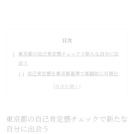
目次
東京都の自己肯定感チェックで新たな自分に出
会う
自己肯定感を東京都基準で客観的に可視化
する方法
自己肯定感チェックリスト活用の始め方と
効果実感
自己評価シートで分かる東京都流の自己肯
東京都の自己肯定感チェックで新たな
定感
自分に出会う
自尊感情測定尺度の特徴と東京都版の強み