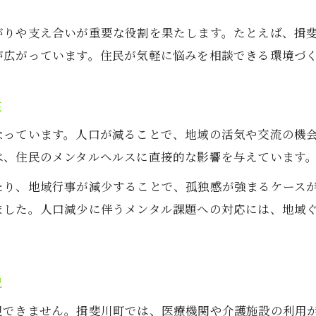
岐阜県揖斐郡のメンタル支援体制とは
がりや支え合いが重要な役割を果たします。たとえば、揖
揖斐川町地域包括支援センターの役割解説
が広がっています。住民が気軽に悩みを相談できる環境づ
地域医療振興協会が担うメンタルサポート
揖斐川町の医療機関と連携した支援体制
性
相談窓口が果たすメンタル支援の実際
なっています。人口が減ることで、地域の活気や交流の機
障がい者支援とメンタルの包括的対応
は、住民のメンタルヘルスに直接的な影響を与えています
人口減少下で求められる心のケアの工夫
人口減少時代のメンタル対策を考える視点
たり、地域行事が減少することで、孤独感が強まるケース
ました。人口減少に伴うメンタル課題への対応には、地域
生活変化に応じたメンタルサポートの工夫
地域のつながりで強めるメンタル支援体制
少子高齢化が生む心の課題への対応策
説
孤立を防ぐメンタルサポートの新しい形
視できません。揖斐川町では、医療機関や介護施設の利用
揖斐川町の医療が支えるメンタルサポート