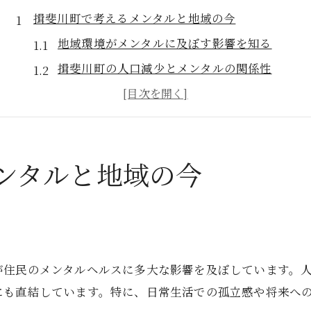
揖斐川町で考えるメンタルと地域の今
地域環境がメンタルに及ぼす影響を知る
揖斐川町の人口減少とメンタルの関係性
生活変化に伴うメンタル課題の現状解説
地域社会が支えるメンタル環境の重要性
揖斐川町で注目されるメンタル支援の動向
心の支えとなる揖斐川町の福祉環境
ンタルと地域の今
福祉環境がもたらすメンタルへの安心感
地域包括支援が支えるメンタルサポート
る
揖斐川町の介護施設とメンタルの支援体制
生活支援サービスと心の健康維持の工夫
が住民のメンタルヘルスに多大な影響を及ぼしています。
にも直結しています。特に、日常生活での孤立感や将来へ
福祉制度を活用したメンタルケアの実践例