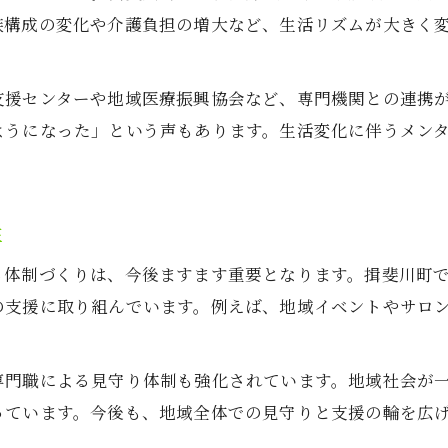
族構成の変化や介護負担の増大など、生活リズムが大きく
地域医療が担うメンタルサポートの実情
医療機関の連携で実現する心のケア体制
支援センターや地域医療振興協会など、専門機関との連携
揖斐川町医療と福祉の協働による支援策
ようになった」という声もあります。生活変化に伴うメン
医療従事者が語るメンタル支援の現場
受診しやすい環境がもたらす安心感
高齢化社会に対応した地域の心の取組
性
高齢化社会で重要なメンタルケアの方法
る体制づくりは、今後ますます重要となります。揖斐川町
お問い合わせ・ご相談はこちら
お問い合わせ・ご相談はこちら
介護施設と連携した心のサポート事例
の支援に取り組んでいます。例えば、地域イベントやサロ
家族支援が果たすメンタルサポートの役割
高齢者のための予防的メンタルケア策
専門職による見守り体制も強化されています。地域社会が
地域交流が生む心の健康の維持効果
っています。今後も、地域全体での見守りと支援の輪を広