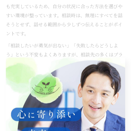
も充実しているため、自分の状況に合った方法を選びや
すい環境が整っています。相談時は、無理にすべてを話
そうとせず、話せる範囲から少しずつ伝えることがポイ
ントです。
「相談したいが勇気が出ない」「失敗したらどうしよ
う」という不安もよくありますが、相談先の多くはプラ
イバシーを重視し、丁寧に対応してくれます。実際の利
用者からも「話すことで安心できた」「自分を責める気
持ちが和らいだ」といった声が寄せられており、一歩踏
み出すことで心の安定につながります。
評判の良い相談先で心のケアを始
めるポイント