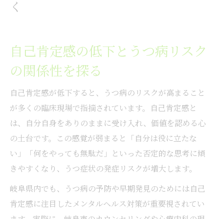
く
説
自己肯定感を高めることが予防につながる
理由
自己肯定感の低下とうつ病リスク
岐阜県の心の相談先と活用法まとめ
の関係性を探る
岐阜のカウンセリング選びと自己肯定感向
自己肯定感が低下すると、うつ病のリスクが高まること
上法
が多くの臨床現場で指摘されています。自己肯定感と
無料相談窓口の活用でメンタルヘルスを守
は、自分自身をありのままに受け入れ、価値を認める心
る方法
の土台です。この感覚が弱まると「自分は役に立たな
心療内科やメンタルクリニックの特徴を比
い」「何をやっても無駄だ」といった否定的な思考に傾
較
きやすくなり、うつ症状の発症リスクが増大します。
自己肯定感が不安な時おすすめの相談手順
岐阜県内でも、うつ病の予防や早期発見のためには自己
とは
肯定感に注目したメンタルヘルス対策が重要視されてい
評判の良い相談先で心のケアを始めるポイ
ます。実際に、岐阜市のカウンセリングや心療内科の現