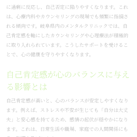
方
に過剰に反応し、自己否定に陥りやすくなります。これ
心療内科とカウンセリングの違いを理解し
は、心療内科やカウンセリングの現場でも頻繁に指摘さ
よう
れる傾向です。岐阜県内のメンタルクリニックでは、自
初めての相談でも安心できるサポート体制
己肯定感を軸にしたカウンセリングや心理療法が積極的
とは
に取り入れられています。こうしたサポートを受けるこ
自己肯定感向上に適した相談先の探し方
とで、心の健康を守りやすくなります。
無料カウンセリング活用法で心軽やかに
自己肯定感が心のバランスに与え
無料カウンセリングで自己肯定感を高める
方法
る影響とは
岐阜の無料相談サービスの利用メリットと
自己肯定感が高いと、心のバランスが安定しやすくなり
は
ます。例えば、ストレスや不安が生じても「自分は大丈
心の負担を減らすカウンセリング活用術
夫」と安心感を持てるため、感情の起伏が穏やかになり
自己肯定感が不安な時の無料相談活用ポイ
ます。これは、日常生活や職場、家庭での人間関係にも
ント