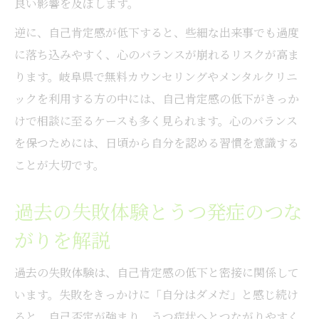
良い影響を及ぼします。
専門家の助言でメンタルヘルスをサポート
逆に、自己肯定感が低下すると、些細な出来事でも過度
悩みを抱えるあなたへ前向きな一歩を提案
に落ち込みやすく、心のバランスが崩れるリスクが高ま
自己肯定感を育てるための小さな一歩のす
ります。岐阜県で無料カウンセリングやメンタルクリニ
すめ
ックを利用する方の中には、自己肯定感の低下がきっか
心の悩みに寄り添う実践的なメンタルケア
けで相談に至るケースも多く見られます。心のバランス
法
を保つためには、日頃から自分を認める習慣を意識する
前向きな気持ちを取り戻す自己肯定感のコ
ことが大切です。
ツ
過去の失敗体験とうつ発症のつな
相談を通じて自分らしさを再発見する方法
自己肯定感向上が未来に繋がる理由を解説
がりを解説
過去の失敗体験は、自己肯定感の低下と密接に関係して
います。失敗をきっかけに「自分はダメだ」と感じ続け
ると、自己否定が強まり、うつ症状へとつながりやすく