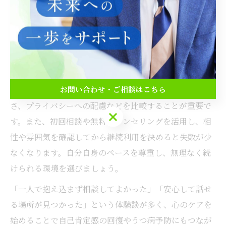
心のケアを始める際は、評判や口コミが良い相談先を選
ぶことで、安心してサポートを受けやすくなります。岐
阜県には、実績や利用者満足度の高いカウンセリング施
設やメンタルクリニックが複数存在し、女性や子ども専
用の相談先も増えています。
お問い合わせ・ご相談はこちら
選ぶ際は、専門資格の有無や相談実績、予約のしやす
さ、プライバシーへの配慮などを比較することが重要で
お問い合わせ・ご相談はこちら
す。また、初回相談や無料カウンセリングを活用し、相
性や雰囲気を確認してから継続利用を決めると失敗が少
なくなります。自分自身のペースを尊重し、無理なく続
けられる環境を選びましょう。
「一人で抱え込まず相談してよかった」「安心して話せ
る場所が見つかった」という体験談が多く、心のケアを
始めることで自己肯定感の回復やうつ病予防にもつなが