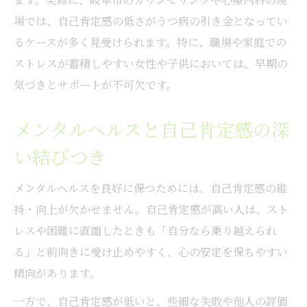
ント
場では、自己肯定感の低さがうつ病の引き金となってい
心の安定を支える自己肯定感の高め方
るケースが多く見受けられます。特に、職場や家庭での
自己肯定感を高めるための日常習慣の工夫
ストレスが蓄積しやすい女性や子供においては、早期の
メンタルヘルス維持のための自己受容トレ
気づきとサポートが不可欠です。
ーニング
メンタルヘルスと自己肯定感の深
小さな達成感を積み重ねて自信を育てるコ
ツ
い結びつき
他人と比較せず自己肯定感を保つ考え方
メンタルヘルスを良好に保つためには、自己肯定感の維
ストレスに負けない心を作る具体的な方法
持・向上が欠かせません。自己肯定感が高い人は、スト
相談窓口選びで迷う方へ岐阜県で安心を
レスや困難に直面したときも「自分なら乗り越えられ
自己肯定感を支える相談窓口選びのポイン
る」と前向きに受け止めやすく、心の安定を保ちやすい
ト
傾向があります。
岐阜で評判の良いカウンセリングの見極め
一方で、自己肯定感が低いと、些細な失敗や他人の評価