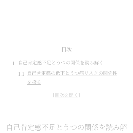
目次
自己肯定感不足とうつの関係を読み解く
自己肯定感の低下とうつ病リスクの関係性
を探る
メンタルヘルスと自己肯定感の深い結びつ
き
自己肯定感が心のバランスに与える影響と
は
自己肯定感不足とうつの関係を読み解
過去の失敗体験とうつ発症のつながりを解