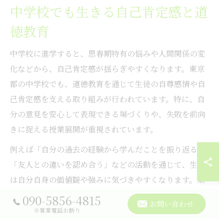
中学校でも生きる自己肯定感と道
徳教育
中学校に進学すると、思春期特有の悩みや人間関係の変
化などから、自己肯定感が揺らぎやすくなります。東京
都の中学校でも、道徳教育を通じて生徒の自尊感情や自
己肯定感を支える取り組みが行われています。特に、自
分の意見を安心して表現できる場づくりや、失敗を前向
きに捉える授業展開が重視されています。
例えば「自分の過去の経験から学んだことを振り返る」
「友人との違いを認め合う」などの活動を通じて、生徒
は自分自身の価値観や強みに気づきやすくなります。東
京都の中学校では、道徳教材を活用した自己評価の時間
090-5856-4815
お問い合わせ
を設けることで、生徒が自己肯定感を日常的に意識でき
※営業電話お断り