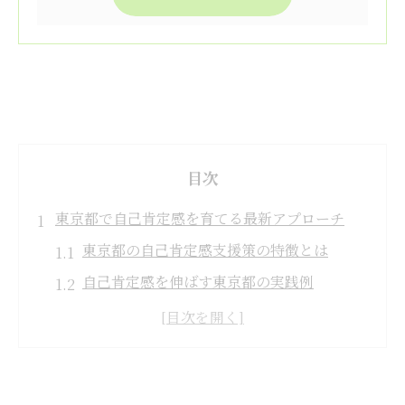
目次
東京都で自己肯定感を育てる最新アプローチ
東京都の自己肯定感支援策の特徴とは
自己肯定感を伸ばす東京都の実践例
自己肯定感保持に役立つ東京都の取り組み
東京都独自の自己肯定感向上プログラム解
説
東京都版自尊感情測定尺度の活用ポイント