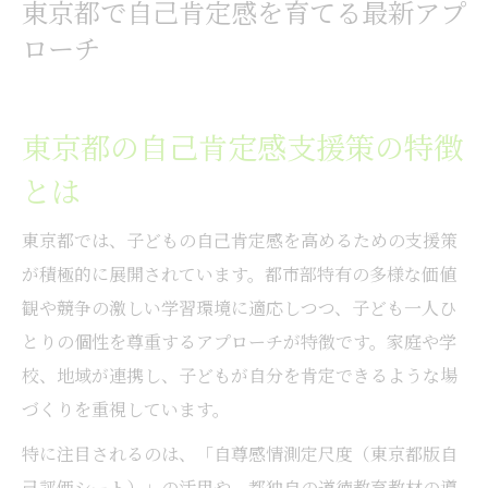
東京都で自己肯定感を育てる最新アプ
親子の日常に活かせる自己肯定感の実践術
ローチ
親子でできる自己肯定感を高める習慣作り
自己肯定感を育むコミュニケーションのコ
東京都の自己肯定感支援策の特徴
ツ
とは
日常会話で自己肯定感をサポートする方法
家族で取り組む自己肯定感向上の工夫例
東京都では、子どもの自己肯定感を高めるための支援策
自己肯定感を保つ親の声かけ実践ポイント
が積極的に展開されています。都市部特有の多様な価値
小学校で注目の自己肯定感向上の方法とは
観や競争の激しい学習環境に適応しつつ、子ども一人ひ
自己肯定感を高める小学校での実践例
とりの個性を尊重するアプローチが特徴です。家庭や学
校、地域が連携し、子どもが自分を肯定できるような場
小学校の授業で活きる自己肯定感支援法
づくりを重視しています。
学級活動で育てる自己肯定感の効果的アプ
ローチ
特に注目されるのは、「自尊感情測定尺度（東京都版自
自己肯定感向上を目指す小学校の取り組み
己評価シート）」の活用や、都独自の道徳教育教材の導