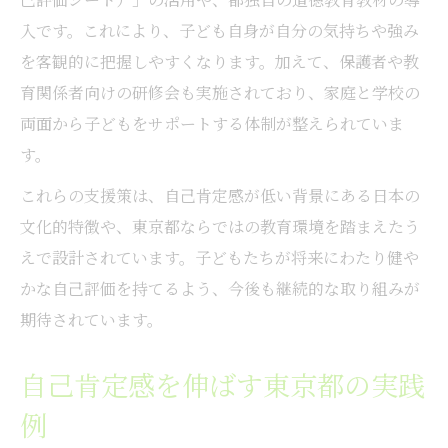
入です。これにより、子ども自身が自分の気持ちや強み
子どもの自己肯定感を支える学校環境づく
を客観的に把握しやすくなります。加えて、保護者や教
り
育関係者向けの研修会も実施されており、家庭と学校の
道徳教材を通じた自己肯定感の深まり方
両面から子どもをサポートする体制が整えられていま
道徳教材が自己肯定感に与える影響
す。
自己肯定感を深める道徳授業の工夫点
これらの支援策は、自己肯定感が低い背景にある日本の
道徳教材を活用した自己肯定感支援の実践
文化的特徴や、東京都ならではの教育環境を踏まえたう
中学校でも生きる自己肯定感と道徳教育
えで設計されています。子どもたちが将来にわたり健や
家庭でできる道徳教材活用と自己肯定感向
かな自己評価を持てるよう、今後も継続的な取り組みが
上
期待されています。
自尊感情測定尺度で知る子どもの変化
自尊感情測定尺度で自己肯定感を客観視す
自己肯定感を伸ばす東京都の実践
る
例
東京都版自己評価シートの効果的な使い方