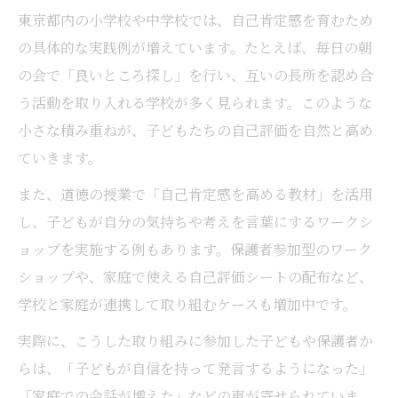
東京都内の小学校や中学校では、自己肯定感を育むため
子どもの自己肯定感成長を測定するポイン
の具体的な実践例が増えています。たとえば、毎日の朝
ト
の会で「良いところ探し」を行い、互いの長所を認め合
自己肯定感の変化を見逃さない観察方法
う活動を取り入れる学校が多く見られます。このような
自己肯定感を高める評価ツールの活用例
小さな積み重ねが、子どもたちの自己評価を自然と高め
日本人が自己肯定感を保つためのヒント集
ていきます。
日本人特有の自己肯定感低下の背景理解
また、道徳の授業で「自己肯定感を高める教材」を活用
自己肯定感が低い人の口癖とその対策
し、子どもが自分の気持ちや考えを言葉にするワークシ
自己肯定感を保つための日常的な心がけ
ョップを実施する例もあります。保護者参加型のワーク
謙遜文化と自己肯定感の関係を知るポイン
ショップや、家庭で使える自己評価シートの配布など、
ト
学校と家庭が連携して取り組むケースも増加中です。
自己肯定感を高める支援とセルフケア術
実際に、こうした取り組みに参加した子どもや保護者か
らは、「子どもが自信を持って発言するようになった」
「家庭での会話が増えた」などの声が寄せられていま