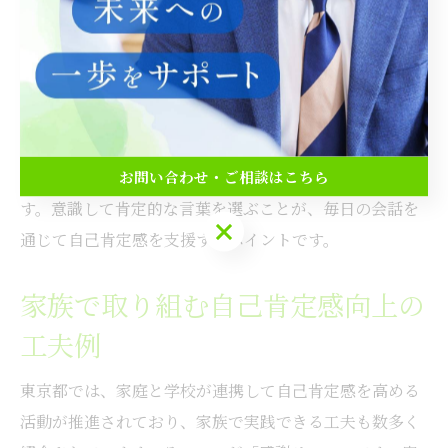
じやすくなります。こうした積み重ねが「自分は受け入
れられている」という感覚につながり、自己肯定感の基
礎を築きます。
会話中に避けたいのは、比較や否定的な言葉です。
「○○ちゃんはできるのに」や「なんでできないの？」
お問い合わせ・ご相談はこちら
といった表現は、子どもの自信を損なう原因となりま
す。意識して肯定的な言葉を選ぶことが、毎日の会話を
お問い合わせ・ご相談はこちら
通じて自己肯定感を支援するポイントです。
家族で取り組む自己肯定感向上の
工夫例
東京都では、家庭と学校が連携して自己肯定感を高める
活動が推進されており、家族で実践できる工夫も数多く