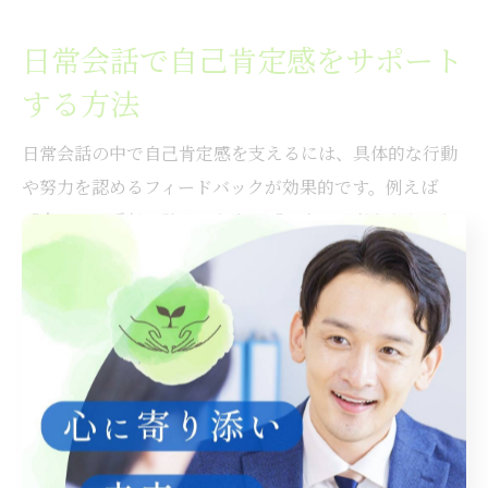
日常会話で自己肯定感をサポート
する方法
日常会話の中で自己肯定感を支えるには、具体的な行動
や努力を認めるフィードバックが効果的です。例えば
「今日のお手伝い助かったよ」「工夫して考えたね」と
いった、行動に焦点を当てた声かけが推奨されていま
す。東京都の小学校では、道徳教材を活用し、自己肯定
感に関する話題を日常的に取り上げる取り組みも進めら
れています。
また、子どもが自分の気持ちや考えを話しやすい雰囲気
づくりも重要です。親が自分の失敗談や悩みをオープン
に話すことで、子どもも「自分も話していいんだ」と感