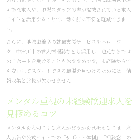
ト
可能な求人や、現場スタッフの声が掲載されている求人
サイトを活用することで、働く前に不安を軽減できま
サポート体制で見極める安心メンタル職場
す。
メンタルケア職で新たな一歩を踏み出すには
さらに、地域密着型の就職支援サービスやハローワー
メンタルケア職への転職がもたらす成長
ク、中津川市の求人情報誌なども活用し、地元ならでは
未経験からでも安心なメンタルケア職の始
のサポートを受けることもおすすめです。未経験からで
め方
も安心してスタートできる職場を見つけるためには、情
メンタル職を選ぶ際の大切なチェックポイ
報収集と比較が欠かせません。
ント
自分らしく働くためのメンタル職の魅力発
メンタル重視の未経験歓迎求人を
見
見極めるコツ
メンタル支援分野で活躍するための準備と
は
メンタルを大切にする求人かどうかを見極めるには、求
地元で見つける充実のメンタル系求人特集
人広告や公式サイトでの「サポート体制」「相談窓口の