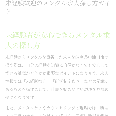
未経験歓迎のメンタル求人探し方ガイ
未経験でも挑戦しやすいメンタル関連の仕
ド
事
メンタル重視の働き方を中津川市で叶える
未経験者が安心できるメンタル求
中津川市で実現するメンタル重視の働き方
人の探し方
メンタルを守るための地元就職のポイント
職場選びでメンタル重視を叶える方法
未経験からメンタルを重視した求人を岐阜県中津川市で
地元密着で叶えるメンタルを考えた転職術
探す際は、自分の経験や知識に自信がなくても安心して
メンタル安定のための企業サポート活用法
働ける職場かどうかが重要なポイントになります。求人
安心して働けるメンタルサポート環境とは
情報では「未経験歓迎」「研修制度あり」などの記載が
安心感を得られるメンタルサポートの体制
あるものを探すことで、仕事を始めやすい環境を見極め
やすくなります。
メンタルサポートが充実した職場の選び方
働く人のためのメンタル支援制度の特徴
また、メンタルケアやカウンセリングの現場では、職場
メンタル不調を防ぐ職場環境づくりのヒン
の雰囲気やサポート体制も大切です。実際に職場見学が