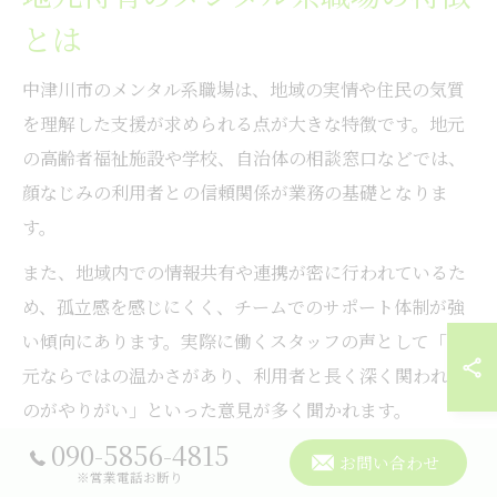
とは
中津川市のメンタル系職場は、地域の実情や住民の気質
を理解した支援が求められる点が大きな特徴です。地元
の高齢者福祉施設や学校、自治体の相談窓口などでは、
顔なじみの利用者との信頼関係が業務の基礎となりま
す。
また、地域内での情報共有や連携が密に行われているた
め、孤立感を感じにくく、チームでのサポート体制が強
い傾向にあります。実際に働くスタッフの声として「地
元ならではの温かさがあり、利用者と長く深く関われる
のがやりがい」といった意見が多く聞かれます。
090-5856-4815
お問い合わせ
メンタル求人に強い地元企業の選
※営業電話お断り