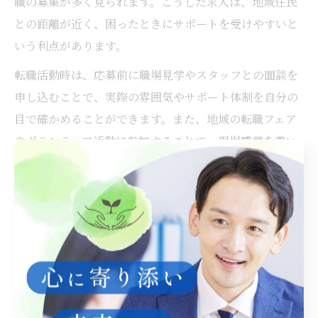
職の募集が多く見られます。こうした求人は、地域住民
との距離が近く、困ったときにサポートを受けやすいと
いう利点があります。
転職活動時は、応募前に職場見学やスタッフとの面談を
申し込むことで、実際の雰囲気やサポート体制を自分の
目で確かめることができます。また、地域の転職フェア
やボランティア活動に参加することで、現場感覚を養い
ながら自分に合う職場を探すのも有効な方法です。
メンタル安定のための企業サポー
ト活用法
メンタルの安定を保つためには、企業が用意するサポー
ト制度を積極的に活用することがカギとなります。たと
えば、定期的なカウンセリングやメンタルヘルス研修、