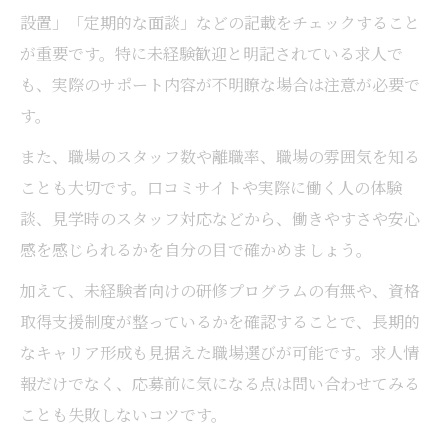
地元で探すメンタル系求人の魅力
設置」「定期的な面談」などの記載をチェックすること
が重要です。特に未経験歓迎と明記されている求人で
メンタル職の求人比較で見るべきポイント
も、実際のサポート内容が不明瞭な場合は注意が必要で
地元特有のメンタル系職場の特徴とは
す。
メンタル求人に強い地元企業の選び方
また、職場のスタッフ数や離職率、職場の雰囲気を知る
充実したサポート体制のメンタル求人を探
ことも大切です。口コミサイトや実際に働く人の体験
す
談、見学時のスタッフ対応などから、働きやすさや安心
自分らしく働くためのメンタル職選びの秘訣
感を感じられるかを自分の目で確かめましょう。
自分らしさを大切にできるメンタル職選び
加えて、未経験者向けの研修プログラムの有無や、資格
メンタル面の安定を重視した職場選択法
取得支援制度が整っているかを確認することで、長期的
自分に合うメンタル求人を見極めるポイン
なキャリア形成も見据えた職場選びが可能です。求人情
ト
報だけでなく、応募前に気になる点は問い合わせてみる
長く続けられるメンタル職を選ぶコツ
ことも失敗しないコツです。
個性を活かすメンタル職選びのヒント