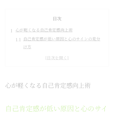
目次
心が軽くなる自己肯定感向上術
自己肯定感が低い原因と心のサインの見分
け方
セラピストによる自己肯定感サポートの特
徴とは
自己肯定感を育む日常習慣の取り入れ方
東京都で自己肯定感を高めるカウンセリン
心が軽くなる自己肯定感向上術
グ体験
HSP傾向と自己肯定感の関係を理解する
自己肯定感が低い原因と心のサイ
安心感を得るセラピスト体験とは