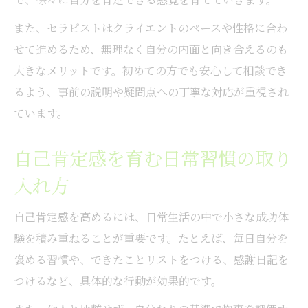
自己肯定感を守る安心できる環境の大切さ
また、セラピストはクライエントのペースや性格に合わ
セラピストがHSP女性へ提供するサポート
せて進めるため、無理なく自分の内面と向き合えるのも
事例
大きなメリットです。初めての方でも安心して相談でき
無料カウンセリングがHSP女性に与える効
るよう、事前の説明や疑問点への丁寧な対応が重視され
果
ています。
自己肯定感が日常を変える理由
自己肯定感を育む日常習慣の取り
自己肯定感が変わると生活がどう変化する
入れ方
か
セラピストの支援で日常に生まれる安心感
自己肯定感を高めるには、日常生活の中で小さな成功体
自己肯定感を持つことで人間関係が良好に
験を積み重ねることが重要です。たとえば、毎日自分を
東京都でできる自己肯定感の習慣作り
褒める習慣や、できたことリストをつける、感謝日記を
HSP女性が実感する日常の自己肯定感効果
つけるなど、具体的な行動が効果的です。