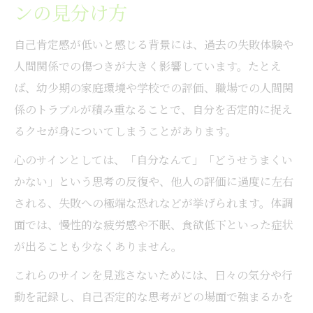
自己肯定感を深めるセラピストとの対話の
ンの見分け方
魅力
自己肯定感が低いと感じる背景には、過去の失敗体験や
東京都のカウンセリングで安心感を得るポ
人間関係での傷つきが大きく影響しています。たとえ
イント
ば、幼少期の家庭環境や学校での評価、職場での人間関
HSPカウンセリングと自己肯定感の相乗効
係のトラブルが積み重なることで、自分を否定的に捉え
果
るクセが身についてしまうことがあります。
セラピスト選びで自己肯定感が変わる理由
心のサインとしては、「自分なんて」「どうせうまくい
自己肯定感が安心感につながるプロセス解
かない」という思考の反復や、他人の評価に過度に左右
説
される、失敗への極端な恐れなどが挙げられます。体調
自己否定から抜け出す道を探して
面では、慢性的な疲労感や不眠、食欲低下といった症状
自己否定をやめて自己肯定感を高める方法
が出ることも少なくありません。
セラピストが導く自己否定からの解放ステ
これらのサインを見逃さないためには、日々の気分や行
ップ
動を記録し、自己否定的な思考がどの場面で強まるかを
東京都で受ける自己肯定感サポートの実際