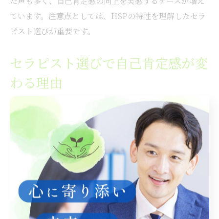
た声も多く、自己肯定感の向上を実感するケースが増え
ています。注意点としては、HSPの特性を理解したセラ
ピスト選びが重要です。
セラピスト選びで自己肯定感が変
わる理由
自己肯定感を高めるためには、信頼できるセラピスト選
びが不可欠です。東京都には多様な専門家がいるため、
自分の悩みや希望に合ったセラピストを探すことが、カ
ウンセリングの効果を左右します。セラピストとの相性
が良いと、より深い自己理解と前向きな変化が生まれや
すいです。
具体的には、セラピストの専門分野やカウンセリング手
法、口コミ評価などを比較検討し、「自分に合いそう」