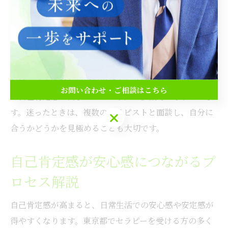
と感じる人を選ぶのがポイントです。失敗例として、知
名度や料金だけで選んでしまい、十分な信頼関係が築け
ず効果を実感できなかったケースもあります。
成功体験としては、初回の相談でしっかり話を聞いても
らい、「ここなら自分を出せる」と感じたことで、徐々
お問い合わせ・ご相談はこちら
に自己肯定感が高まったという声が多数寄せられていま
す。迷ったときは、複数のセラピストと面談し、自分に
お問い合わせ・ご相談はこちら
合うかどうかを見極めることも大切です。
自己肯定感が安心感につながるプ
ロセス解説
自己肯定感が高まると、日常生活での安心感や安定感が
得やすくなります。東京都でセラピーを受ける方の多く