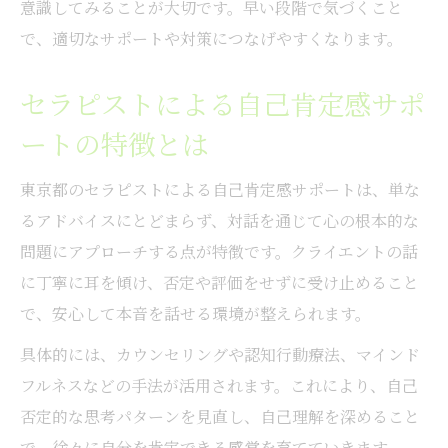
意識してみることが大切です。早い段階で気づくこと
HSP特有の悩みと自己肯定感の相関性
で、適切なサポートや対策につなげやすくなります。
おすすめカウンセリングで変化を実感する
セラピストによる自己肯定感サポ
東京都で見つける心癒しの方法
東京都で自己肯定感を育むカウンセリング
ートの特徴とは
探し
東京都のセラピストによる自己肯定感サポートは、単な
自己肯定感を高めるセラピーの選び方
るアドバイスにとどまらず、対話を通じて心の根本的な
HSPに寄り添うおすすめの心癒しサポート
問題にアプローチする点が特徴です。クライエントの話
自己肯定感向上に役立つ無料相談の活用法
に丁寧に耳を傾け、否定や評価をせずに受け止めること
カウンセリング体験で得られる心の変化
で、安心して本音を話せる環境が整えられます。
HSP女性が安心できるサポートとは
具体的には、カウンセリングや認知行動療法、マインド
HSP女性の自己肯定感向上に必要な支援
フルネスなどの手法が活用されます。これにより、自己
東京都のHSPカウンセリングおすすめ活用
否定的な思考パターンを見直し、自己理解を深めること
法
で、徐々に自分を肯定できる感覚を育てていきます。