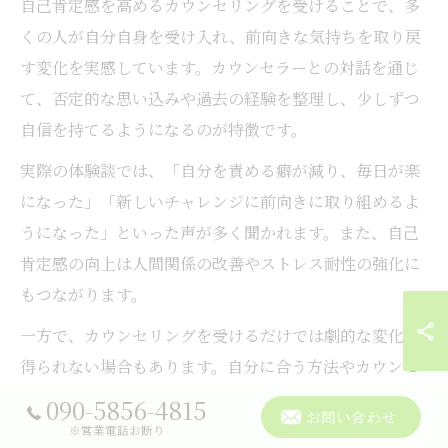
自己肯定感を高めるカウンセリングを受けることで、多
くの人が自分自身を受け入れ、前向きな気持ちを取り戻
す変化を実感しています。カウンセラーとの対話を通じ
て、否定的な思い込みや過去の経験を整理し、少しずつ
自信を持てるようになるのが特徴です。
実際の体験談では、「自分を責める癖が減り、毎日が楽
になった」「新しいチャレンジに前向きに取り組めるよ
うになった」といった声が多く聞かれます。また、自己
肯定感の向上は人間関係の改善やストレス耐性の強化に
もつながります。
一方で、カウンセリングを受けるだけでは劇的な変化が
得られない場合もあります。自分に合う方法やカウンセ
ラーを見つけ、継続的に取り組むことが大切です。焦ら
090-5856-4815
お問い合わせ
ず自分のペースで進めることで、心の変化を実感できる
※営業電話お断り