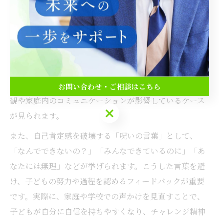
を分析
自己肯定感が低い背景には、他者との比較や結果主義、
失敗に対する厳しい評価などが挙げられます。特に、子
どもへの「できて当たり前」「もっと頑張れ」といった
言葉は、期待や励ましのつもりでも、自己否定感を強め
るきっかけになりがちです。愛知県でも、こうした価値
お問い合わせ・ご相談はこちら
観や家庭内のコミュニケーションが影響しているケース
お問い合わせ・ご相談はこちら
が見られます。
また、自己肯定感を破壊する「呪いの言葉」として、
「なんでできないの？」「みんなできているのに」「あ
なたには無理」などが挙げられます。こうした言葉を避
け、子どもの努力や過程を認めるフィードバックが重要
です。実際に、家庭や学校での声かけを見直すことで、
子どもが自分に自信を持ちやすくなり、チャレンジ精神