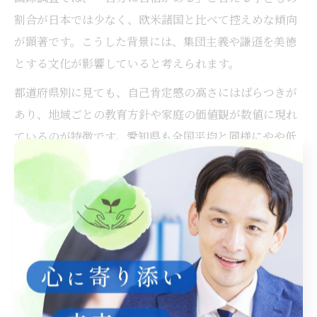
割合が日本では少なく、欧米諸国と比べて控えめな傾向
が顕著です。こうした背景には、集団主義や謙遜を美徳
とする文化が影響していると考えられます。
都道府県別に見ても、自己肯定感の高さにはばらつきが
あり、地域ごとの教育方針や家庭の価値観が数値に現れ
ているのが特徴です。愛知県も全国平均と同様にやや低
めの傾向がありますが、近年では学校や自治体が主体と
なり、自己肯定感を高める取り組みが徐々に広がってい
ます。具体的には、授業内での自己表現の場や、ポジテ
ィブなフィードバックを増やす工夫が進められていま
す。
自己肯定感が低い傾向とその背景