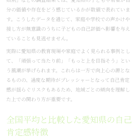
自己肯定感が子どもの心に与える影響を解
分の価値や存在をどう感じているかが数値で表れていま
説
す。こうしたデータを通じて、家庭や学校での声かけや
愛知県の自己肯定感が子どもの意欲へ与え
接し方が無意識のうちに子どもの自己評価へ影響を与え
る力
ていることも見逃せません。
自己肯定感が低い県で見られる子どもの変
実際に愛知県の教育現場や家庭でよく見られる事例とし
化
て、「頑張って当たり前」「もっと上を目指そう」とい
子どもの自己肯定感を守るための接し方の
う風潮が挙げられます。これらは一方で向上心の源とな
工夫
るものの、過度な期待がプレッシャーとなって自己肯定
自己肯定感による子どもたちの違いを具体
感が揺らぐリスクもあるため、地域ごとの傾向を理解し
例で紹介
た上での関わり方が重要です。
都道府県別データで見る自己肯定感の特徴
全国平均と比較した愛知県の自己
都道府県別自己肯定感データの読み解き方
肯定感特徴
自己肯定感が高い都道府県の共通点とは何