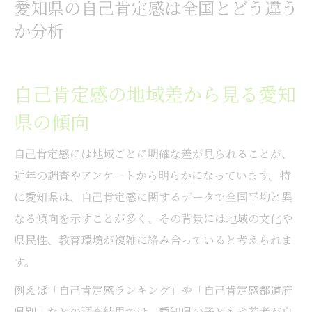
愛知県の自己肯定感は全国とどう違う
る
か分析
愛知県の自己肯定感を都道府県別データで
解説
自己肯定感の地域差から見る愛知
自己肯定感ランキングから読み解く傾向の違い
自己肯定感ランキングで見た地域ごとの特
県の傾向
色
自己肯定感には地域ごとに明確な差が見られることが、
日本の自己肯定感ランキングと愛知県の実
近年の調査やアンケートから明らかになっています。特
態
に愛知県は、自己肯定感に関するデータで全国平均と異
世界や都道府県別の自己肯定感ランキング
なる傾向を示すことが多く、その背景には地域の文化や
比較
県民性、教育環境が複雑に絡み合っていると考えられま
自己肯定感が低い傾向とその背景を分析
す。
自己肯定感ランキングが示す若者の変化
例えば「自己肯定感ランキング」や「自己肯定感都道府
子どもに及ぼす愛知県の自己肯定感の影響とは
県別」などの調査結果では、愛知県の子どもや若者が自