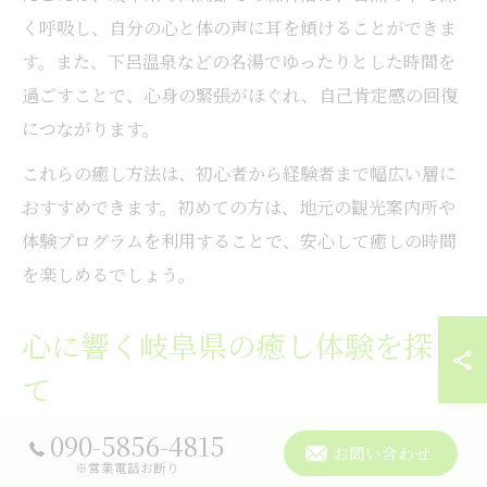
く呼吸し、自分の心と体の声に耳を傾けることができま
す。また、下呂温泉などの名湯でゆったりとした時間を
過ごすことで、心身の緊張がほぐれ、自己肯定感の回復
につながります。
これらの癒し方法は、初心者から経験者まで幅広い層に
おすすめできます。初めての方は、地元の観光案内所や
体験プログラムを利用することで、安心して癒しの時間
を楽しめるでしょう。
心に響く岐阜県の癒し体験を探し
て
「自分に合った癒し体験を見つけたい」と感じる方に
090-5856-4815
お問い合わせ
※営業電話お断り
は、岐阜県の多様な体験型観光が最適です。岐阜県に