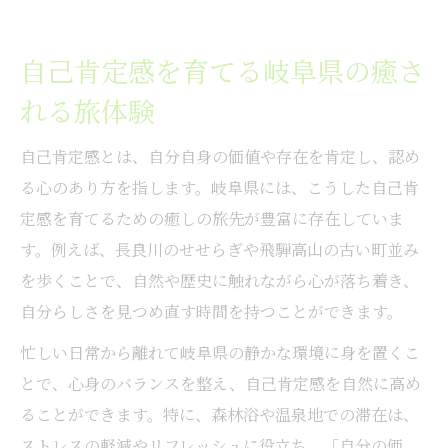
心が整う岐阜の学び体験と自己肯定感
岐阜で学びながら自己肯定感を伸ばす秘訣
自己肯定感を育てる岐阜県の癒さ
学び体験が自己肯定感に与える影響とは
れる旅体験
自己肯定感を高める岐阜県の学びスポット
心を整える学びと自己肯定感の関係性
自己肯定感とは、自分自身の価値や存在を肯定し、認め
岐阜県で実感する自己肯定感の成長プロセ
る心のあり方を指します。岐阜県には、こうした自己肯
ス
定感を育てるための癒しの旅先が豊富に存在していま
自己肯定感育む岐阜県の自然スポット巡り
す。例えば、長良川のせせらぎや飛騨高山の古い町並み
自然がもたらす自己肯定感とその効果
を歩くことで、自然や歴史に触れながら心が落ち着き、
自分らしさを見つめ直す時間を持つことができます。
岐阜県の自然で心と自己肯定感を整える
自己肯定感を育てる自然散策のすすめ
忙しい日常から離れて岐阜県の静かな環境に身を置くこ
とで、心身のバランスを整え、自己肯定感を自然に高め
森や川で感じる自己肯定感の新しい発見
ることができます。特に、森林浴や温泉地での滞在は、
岐阜県で体験する自然と自己肯定感の調和
ストレスの軽減やリフレッシュに役立ち、「自分の価