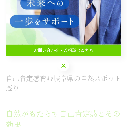
験者からは、「仲間と協力して一つの作品を完成させた
ことで、自分の役割や存在価値を再認識できた」という
声が寄せられています。失敗を恐れずにチャレンジし、
成功体験を積み重ねることが、自己肯定感の成長を支え
る秘訣です。岐阜県ならではの学びや癒しの場を活用
し、自分らしい人生を歩むきっかけを見つけてみてくだ
お問い合わせ・ご相談はこちら
さい。
お問い合わせ・ご相談はこちら
自己肯定感育む岐阜県の自然スポット
巡り
自然がもたらす自己肯定感とその
効果