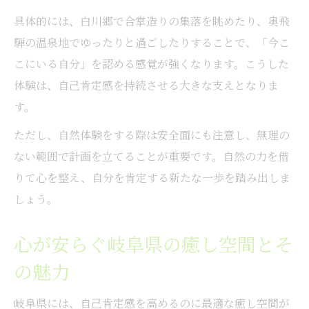
効果
具体的には、白川郷で合掌造りの集落を眺めたり、奥飛
新たな自分へ導く岐阜県心の回復スポット
騨の温泉地でゆったりと過ごしたりすることで、「今こ
心の回復と自己肯定感に効く岐阜県スポッ
こにいる自分」を認める感覚が強くなります。こうした
ト
体験は、自己肯定感を持続させる大きな支えとなりま
自己肯定感を高める心の回復体験とは
す。
岐阜県で新たな自分に出会うヒント
ただし、自然体験をする際は安全面にも注意し、無理の
回復スポットが自己肯定感に与える影響
ない範囲で計画を立てることが重要です。自然の力を借
自己肯定感を活かした心の再生体験
りて心を整え、自分を肯定する新たな一歩を踏み出しま
しょう。
心が安らぐ岐阜県の癒し空間とそ
の魅力
岐阜県には、自己肯定感を高めるのに最適な癒し空間が