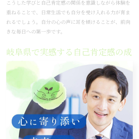
こうした学びと自己肯定感の関係を意識しながら体験を
重ねることで、日常生活でも自分を受け入れる力が育ま
れるでしょう。自分の心の声に耳を傾けることが、前向
きな毎日への第一歩です。
岐阜県で実感する自己肯定感の成
長プロセス
岐阜県での体験を通じて、自己肯定感がどのように成長
していくのかを実感する人は多いです。初めは自分に自
信が持てなかった方でも、自然や地域の人々とのふれあ
いを重ねることで、「自分でも大丈夫」という安心感が
芽生えてきます。
例えば、地元のイベントやワークショップに参加した体