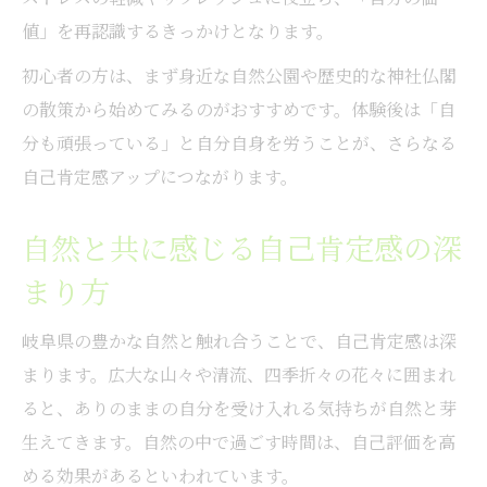
アニメ聖地に触れて自己肯定感と共に新発見
値」を再認識するきっかけとなります。
アニメ聖地巡礼で自己肯定感を感じる瞬間
初心者の方は、まず身近な自然公園や歴史的な神社仏閣
岐阜県のアニメ舞台が与える自己肯定感
の散策から始めてみるのがおすすめです。体験後は「自
自己肯定感を高めるアニメ聖地巡りの魅力
分も頑張っている」と自分自身を労うことが、さらなる
アニメの世界観と自己肯定感の深い関係
自己肯定感アップにつながります。
岐阜県で自己肯定感を育てる新発見体験
岐阜県ならではの癒し体験に自己肯定感を活か
自然と共に感じる自己肯定感の深
す
まり方
岐阜独自の癒し体験と自己肯定感の高まり
岐阜県の豊かな自然と触れ合うことで、自己肯定感は深
自己肯定感を活かす岐阜県の癒し方法
まります。広大な山々や清流、四季折々の花々に囲まれ
心に響く岐阜県の癒し体験を探して
ると、ありのままの自分を受け入れる気持ちが自然と芽
自己肯定感が深まる岐阜県の体験型癒し
生えてきます。自然の中で過ごす時間は、自己評価を高
岐阜県で得られる癒しと自己肯定感の相乗
める効果があるといわれています。