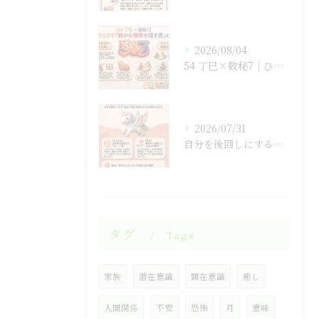
2026/08/04
54 丁巳×数秘7｜ひとりで抱え込まない生き方
2026/07/31
自分を後回しにするのをやめると人生が変わる！
タグ
Tags
家族
潜在意識
顕在意識
癒し
人間関係
不安
恐怖
月
意味