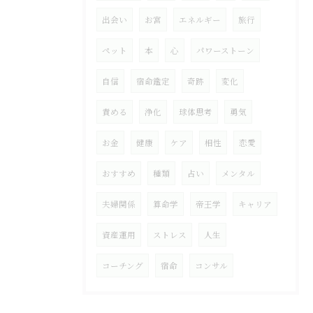
出会い
お宮
エネルギー
旅行
ペット
本
心
パワーストーン
自信
宿命鑑定
奇跡
変化
責める
浄化
球体思考
勇気
お金
健康
ケア
相性
恋愛
おすすめ
種類
占い
メンタル
夫婦関係
算命学
帝王学
キャリア
資産運用
ストレス
人生
コーチング
宿命
コンサル