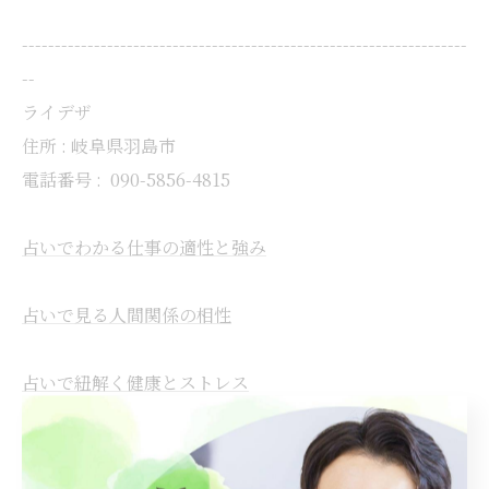
--------------------------------------------------------------------
--
ライデザ
住所 : 岐阜県羽島市
電話番号 :
090-5856-4815
占いでわかる仕事の適性と強み
占いで見る人間関係の相性
占いで紐解く健康とストレス
--------------------------------------------------------------------
--