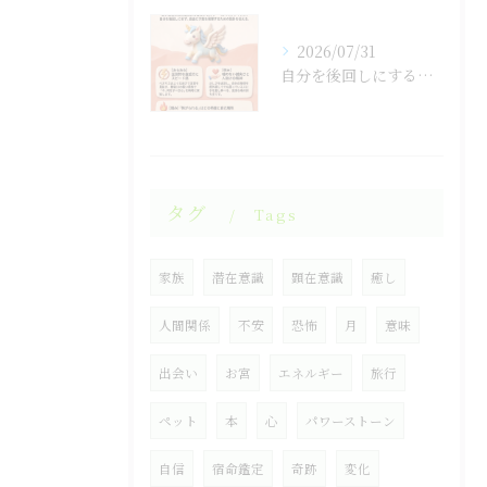
2026/07/31
自分を後回しにするのをやめると人生が変わる！
タグ
Tags
家族
潜在意識
顕在意識
癒し
人間関係
不安
恐怖
月
意味
出会い
お宮
エネルギー
旅行
ペット
本
心
パワーストーン
自信
宿命鑑定
奇跡
変化