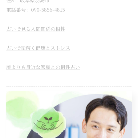
住所 : 岐阜県羽島市
電話番号 :
090-5856-4815
占いで見る人間関係の相性
占いで紐解く健康とストレス
誰よりも身近な家族との相性占い
--------------------------------------------------------------------
--
人間関係
健康
家族