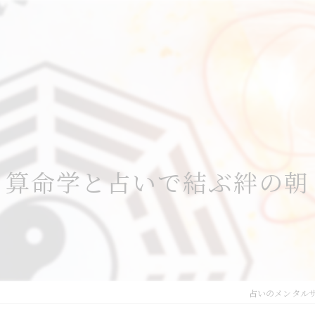
算命学と占いで結ぶ絆の朝
占いのメンタル