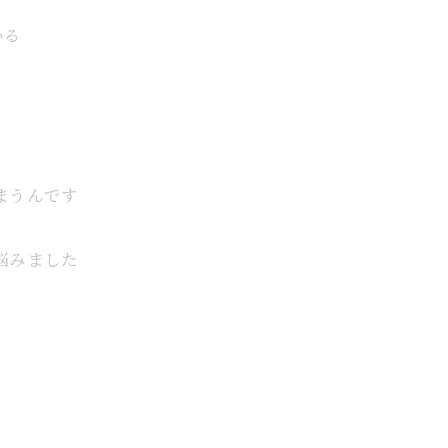
いる
まうんです
悩みました