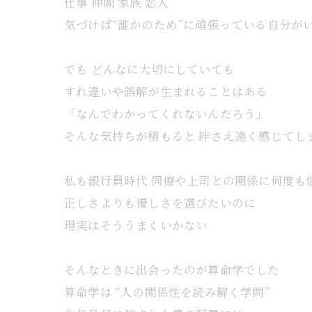
仕事 仲間 家族 恋人
気づけば“誰かのため”に頑張っている自分が
でも どんなに大切にしていても
すれ違いや誤解が生まれることはある
「なんでわかってくれないんだろう」
そんな気持ちが積もると 絆さえ遠く感じてし
私も銀行員時代 同僚や上司との関係に何度も
正しさよりも優しさを選びたいのに
現実はそううまくいかない
そんなときに出会ったのが算命学でした
算命学は “人の関係性を読み解く学問”