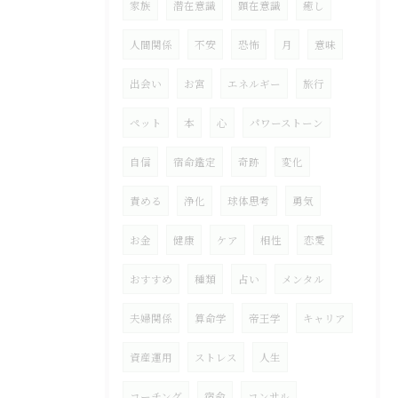
家族
潜在意識
顕在意識
癒し
人間関係
不安
恐怖
月
意味
出会い
お宮
エネルギー
旅行
ペット
本
心
パワーストーン
自信
宿命鑑定
奇跡
変化
責める
浄化
球体思考
勇気
お金
健康
ケア
相性
恋愛
おすすめ
種類
占い
メンタル
夫婦関係
算命学
帝王学
キャリア
資産運用
ストレス
人生
コーチング
宿命
コンサル