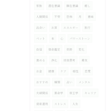
家族
潜在意識
顕在意識
癒し
人間関係
不安
恐怖
月
意味
出会い
お宮
エネルギー
旅行
ペット
本
心
パワーストーン
自信
宿命鑑定
奇跡
変化
責める
浄化
球体思考
勇気
お金
健康
ケア
相性
恋愛
おすすめ
種類
占い
メンタル
夫婦関係
算命学
帝王学
キャリア
資産運用
ストレス
人生