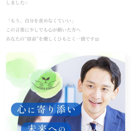
しました
✨
「もう、自分を責めなくていい」
この言葉に少しでも心が動いた方へ
あなたの“宿命”を優しくひもとく一冊です
📖
ぜひこちらからご覧ください
👇
👉
『宿命という名の
“
取扱説明書
”
』
--------------------------------------------------------------------
--
ライデザ
住所 : 岐阜県羽島市
電話番号 :
090-5856-4815