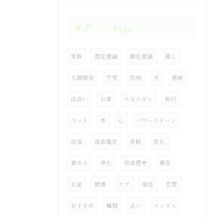
タグ
Tags
家族
潜在意識
顕在意識
癒し
人間関係
不安
恐怖
月
意味
出会い
お宮
エネルギー
旅行
ペット
本
心
パワーストーン
自信
宿命鑑定
奇跡
変化
責める
浄化
球体思考
勇気
お金
健康
ケア
相性
恋愛
おすすめ
種類
占い
メンタル