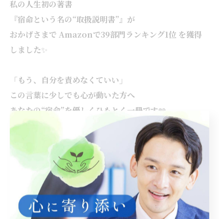
私の人生初の著書
『宿命という名の“取扱説明書”』が
おかげさまで Amazonで39部門ランキング1位 を獲得
しました
✨
「もう、自分を責めなくていい」
この言葉に少しでも心が動いた方へ
あなたの“宿命”を優しくひもとく一冊です
📖
ぜひこちらからご覧ください
👇
👉
『宿命という名の
“
取扱説明書
”
』
--------------------------------------------------------------------
--