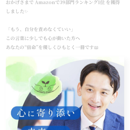
おかげさまで Amazonで39部門ランキング1位 を獲得
しました
✨
「もう、自分を責めなくていい」
この言葉に少しでも心が動いた方へ
あなたの“宿命”を優しくひもとく一冊です
📖
ぜひこちらからご覧ください
👇
👉
『宿命という名の
“
取扱説明書
”
』
--------------------------------------------------------------------
--
ライデザ
住所 : 岐阜県羽島市