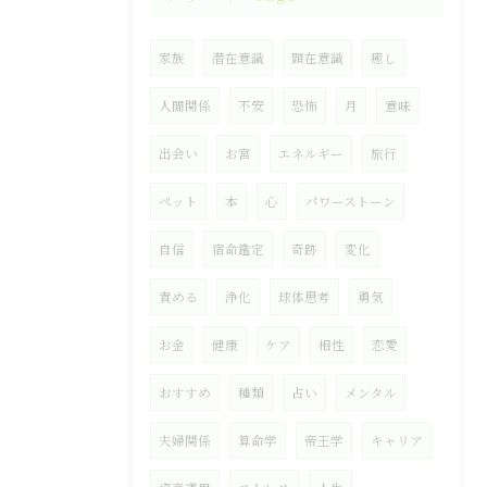
家族
潜在意識
顕在意識
癒し
人間関係
不安
恐怖
月
意味
出会い
お宮
エネルギー
旅行
ペット
本
心
パワーストーン
自信
宿命鑑定
奇跡
変化
責める
浄化
球体思考
勇気
お金
健康
ケア
相性
恋愛
おすすめ
種類
占い
メンタル
夫婦関係
算命学
帝王学
キャリア