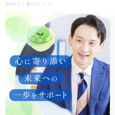
自分らしく進んでいこう✨
--------------------------------------------------------------------
--
ライデザ
住所 : 岐阜県羽島市
電話番号 :
090-5856-4815
占いで見る人間関係の相性
誰よりも身近な家族との相性占い
--------------------------------------------------------------------
--