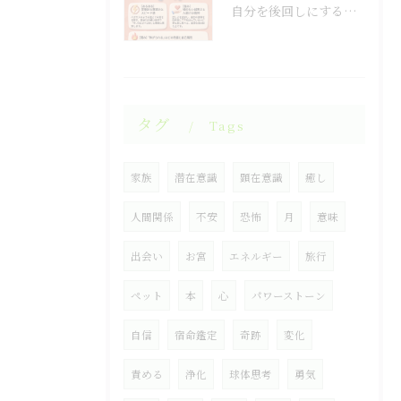
自分を後回しにするのをやめると人生が変わる！
タグ
Tags
家族
潜在意識
顕在意識
癒し
人間関係
不安
恐怖
月
意味
出会い
お宮
エネルギー
旅行
ペット
本
心
パワーストーン
自信
宿命鑑定
奇跡
変化
責める
浄化
球体思考
勇気