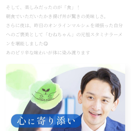
そして、楽しみだったのが「食」！
朝食でいただいたかき揚げ丼が驚きの美味しさ。
さらに夜は、昨日のオンラインマルシェを頑張った自分
へのご褒美として「むねちゃん」の元祖スタミナラーメ
ンを堪能しました😋
あのピリ辛な味わいが体に染み渡ります
最後はシャトレーゼのシュークリームをデザートに
エネルギーをフルチャージできたので、また明日から頑
張れそうです！
--------------------------------------------------------------------
--
ライデザ