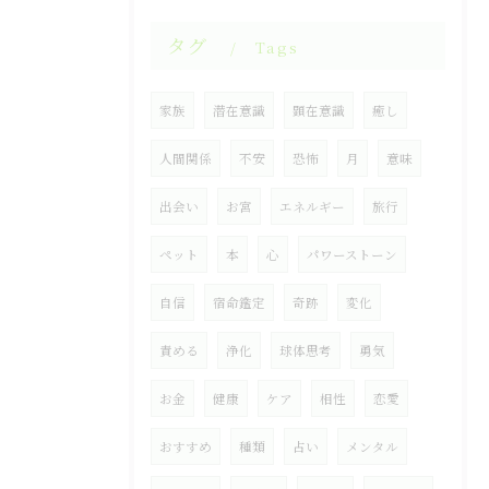
タグ
Tags
家族
潜在意識
顕在意識
癒し
人間関係
不安
恐怖
月
意味
出会い
お宮
エネルギー
旅行
ペット
本
心
パワーストーン
自信
宿命鑑定
奇跡
変化
責める
浄化
球体思考
勇気
お金
健康
ケア
相性
恋愛
おすすめ
種類
占い
メンタル