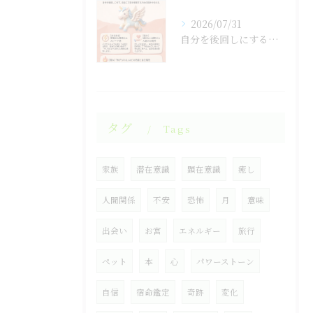
2026/07/31
自分を後回しにするのをやめると人生が変わる！
タグ
Tags
家族
潜在意識
顕在意識
癒し
人間関係
不安
恐怖
月
意味
出会い
お宮
エネルギー
旅行
ペット
本
心
パワーストーン
自信
宿命鑑定
奇跡
変化