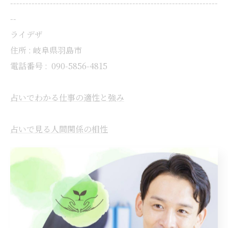
--------------------------------------------------------------------
--
ライデザ
住所 : 岐阜県羽島市
電話番号 :
090-5856-4815
占いでわかる仕事の適性と強み
占いで見る人間関係の相性
占いで紐解く健康とストレス
誰よりも身近な家族との相性占い
--------------------------------------------------------------------